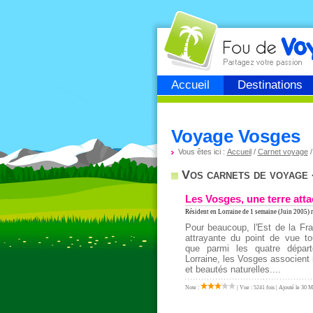
Fou de
voyage
Accueil
Destinations
Voyage Vosges
Vous êtes ici :
Accueil
/
Carnet voyage
Vos carnets de voyage 
Les Vosges, une terre att
Résident en Lorraine
de 1 semaine (Juin 2005) r
Pour beaucoup, l'Est de la Fr
attrayante du point de vue to
que parmi les quatre départ
Lorraine, les Vosges associent
et beautés naturelles....
Note :
| Vue : 5241 fois | Ajouté le 30 