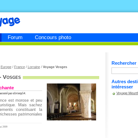
Forum
Concours photo
Rechercher s
/
Europe
/
France
/
Lorraine
/
Voyage Vosges
- Vosges
Autres dest
intéresser
achante
Voyage Meurth
aconté par olivierp54.
ance est morose et peu
uristique. Mais sachez
ements constituant la
 richesses patrimoniales
Mai 2009