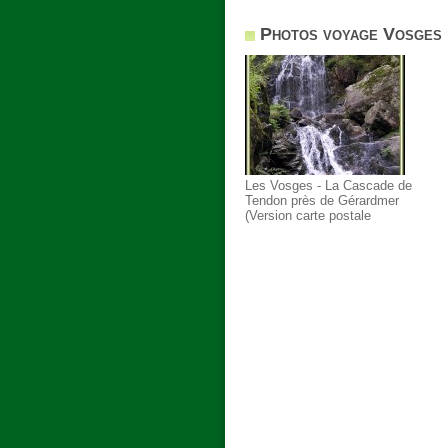
Photos voyage Vosges
Les Vosges - La Cascade de
Tendon près de Gérardmer
(Version carte postale
personnelle !!!)