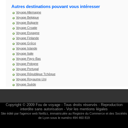
Autres destinations pouvant vous intéresser
Voyage Allemagne
Voyage Belgique
Voyage Bulgarie
Voyage Croatie
Voyage Espagne
Voyage Finlande
Voyage Grèce
Voyage Islande
Voyage Italie
Voyage Pays-Bas
Voyage Pologne
Voyage Portugal
Voyage République Tchèque
Voyage Royaume-Uni
Voyage Suède
Copyright © 2009
Fou de voyage
- Tous droits réservés - Reproduction
interdite sans autorisation -
Voir les mentions légales
Site édité par l'agence web
Netfizz
, immatriculée au Registre du Commerce et des Sociétés
de Lyon sous le numéro 494 460 819