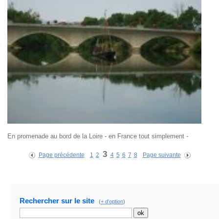
En promenade au bord de la Loire - en France tout simplement -
3
Page précédente
1
2
4
5
6
7
8
Page suivante
Rechercher sur le site
(
+ d'option
)