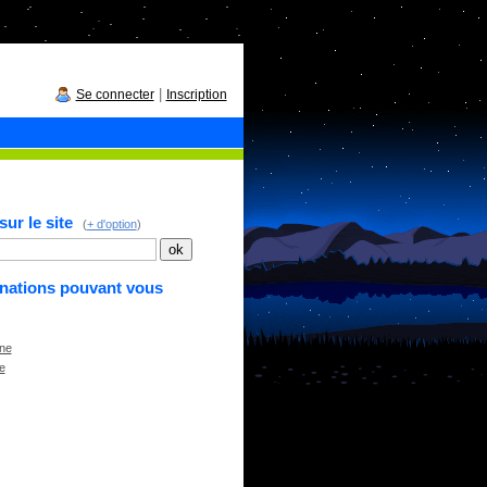
|
Se connecter
Inscription
ur le site
(
+ d'option
)
inations pouvant vous
ne
e