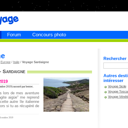
Forum
Concours photo
ne
Rechercher s
/
Europe
/
Italie
/
Voyage Sardaigne
- Sardaigne
Autres dest
intéresser
2019
Voyage Sicile
mbre 2019) raconté par bentec.
Voyage Tosca
s lors de mes aventure
Voyage Vénéti
agite aigüe" me reprend
ette autre île italienne
ors si tu as récupéré de
 Décembre 2019