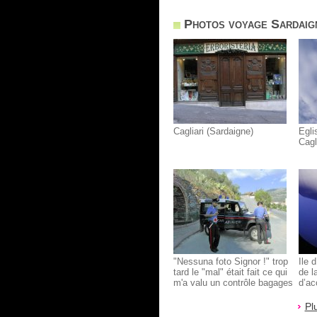
Photos voyage Sardaig
Cagliari (Sardaigne)
Egli
Cagl
"Nessuna foto Signor !" trop
Ile 
tard le "mal" était fait ce qui
de l
m'a valu un contrôle bagages
d’ac
et voiture en règle... Sur une
car i
petite route en Sardaigne...
». D
Pl
Sans rancune "ils"font leur
de l