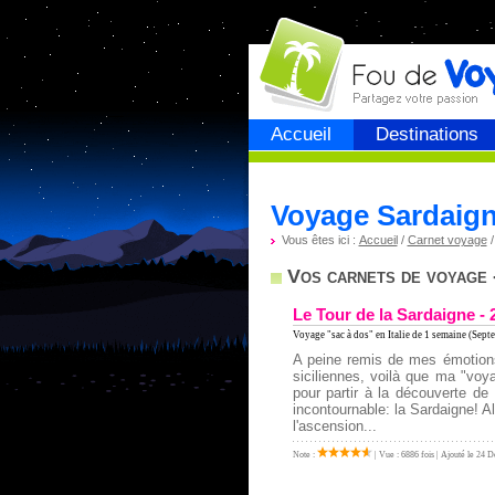
Fou de
voyage
Accueil
Destinations
Voyage Sardaig
Vous êtes ici :
Accueil
/
Carnet voyage
Vos carnets de voyage 
Le Tour de la Sardaigne - 
Voyage "sac à dos" en Italie
de 1 semaine (Septe
A peine remis de mes émotion
siciliennes, voilà que ma "voy
pour partir à la découverte de c
incontournable: la Sardaigne! Al
l'ascension...
Note :
| Vue : 6886 fois | Ajouté le 24