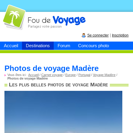
Fou de
voyage
|
Se connecter
Inscription
Accueil
Destinations
Forum
Concours photo
Photos de voyage Madère
Vous êtes ici :
Accueil
/
Carnet voyage
/
Europe
/
Portugal
/
Voyage Madère
/
Photos de voyage Madère
Les plus belles photos de voyage Madère