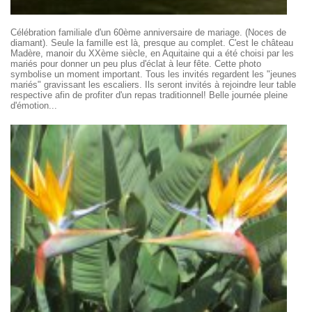
Célébration familiale d'un 60ème anniversaire de mariage. (Noces de
diamant). Seule la famille est là, presque au complet. C'est le château
Madère, manoir du XXème siècle, en Aquitaine qui a été choisi par les
mariés pour donner un peu plus d'éclat à leur fête. Cette photo
symbolise un moment important. Tous les invités regardent les "jeunes
mariés" gravissant les escaliers. Ils seront invités à rejoindre leur table
respective afin de profiter d'un repas traditionnel! Belle journée pleine
d'émotion...