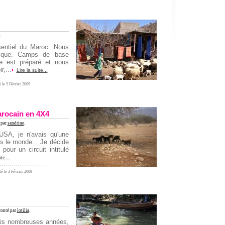
9
.
sentiel du Maroc. Nous
ntique. Camps de base
e est préparé et nous
,...
Lire la suite...
é le 5 Février 2009
arocain en 4X4
 par
sandrine
.
SA, je n'avais qu'une
ns le monde... Je décide
pour un circuit intitulé
ite...
té le 3 Février 2009
conté par
lotilia
.
trés nombreuses années,