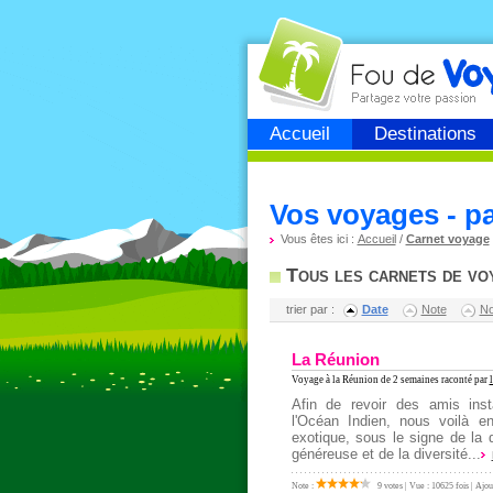
Fou de
voyage
Accueil
Destinations
Vos voyages - p
Vous êtes ici :
Accueil
/
Carnet voyage
Tous les carnets de vo
trier par :
Date
Note
N
La Réunion
Voyage à la Réunion
de 2 semaines raconté par
l
Afin de revoir des amis inst
l'Océan Indien, nous voilà e
exotique, sous le signe de la 
généreuse et de la diversité...
Note :
9 votes | Vue : 10625 fois | Ajou