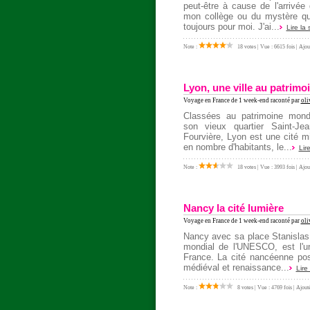
peut-être à cause de l'arrivé
mon collège ou du mystère qu
toujours pour moi. J'ai...
Lire la 
Note :
18 votes | Vue : 6615 fois | Ajou
Lyon, une ville au patrimo
Voyage en France
de 1 week-end raconté par
oli
Classées au patrimoine mon
son vieux quartier Saint-Je
Fourvière, Lyon est une cité mil
en nombre d'habitants, le...
Lire
Note :
18 votes | Vue : 3993 fois | Ajou
Nancy la cité lumière
Voyage en France
de 1 week-end raconté par
oli
Nancy avec sa place Stanislas
mondial de l'UNESCO, est l'un
France. La cité nancéenne pos
médiéval et renaissance...
Lire 
Note :
8 votes | Vue : 4769 fois | Ajou