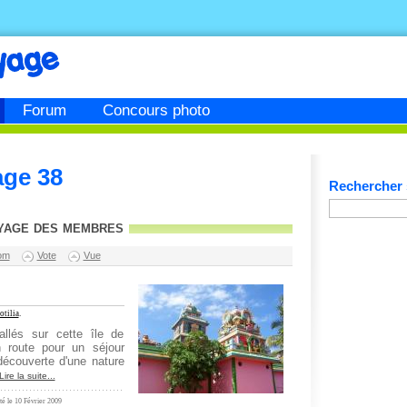
Forum
Concours photo
age 38
Rechercher s
yage des membres
om
Vote
Vue
otilia
.
allés sur cette île de
n route pour un séjour
découverte d'une nature
Lire la suite...
té le 10 Février 2009