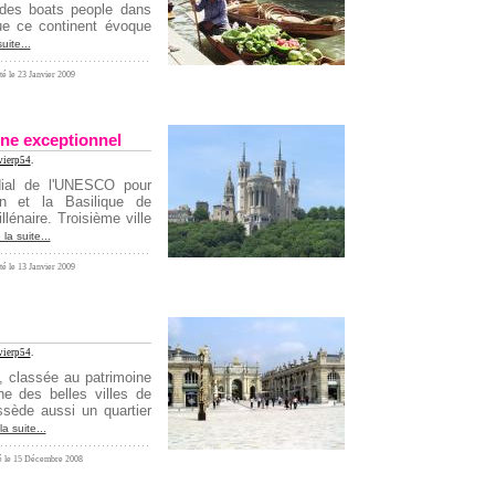
e des boats people dans
e ce continent évoque
suite...
té le 23 Janvier 2009
ine exceptionnel
vierp54
.
dial de l'UNESCO pour
an et la Basilique de
lénaire. Troisième ville
 la suite...
té le 13 Janvier 2009
vierp54
.
, classée au patrimoine
e des belles villes de
sède aussi un quartier
la suite...
té le 15 Décembre 2008