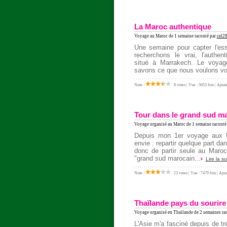
La Maroc authentique
Voyage au Maroc
de 1 semaine raconté par
cel2
Une semaine pour capter l'es
recherchons le vrai, l'authe
situé à Marrakech. Le voyag
savons ce que nous voulons voir
Note :
8 votes | Vue : 5653 fois | Ajout
Tour dans le grand sud m
Voyage organisé au Maroc
de 1 semaine raconté
Depuis mon 1er voyage aux U
envie : repartir quelque part da
donc de partir seule au Maroc 
"grand sud marocain...
Lire la su
Note :
23 votes | Vue : 7479 fois | Ajou
Thaïlande pays du sourire
Voyage organisé en Thaïlande
de 2 semaines ra
L'Asie m'a fasciné depuis de 