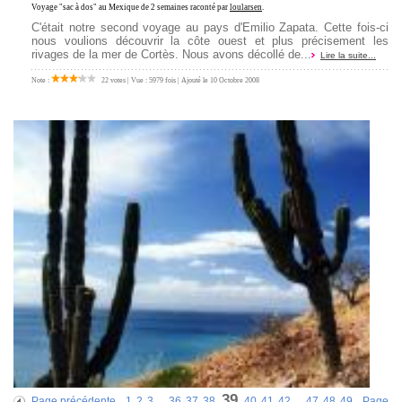
Voyage "sac à dos" au Mexique
de 2 semaines raconté par
loularsen
.
C'était notre second voyage au pays d'Emilio Zapata. Cette fois-ci
nous voulions découvrir la côte ouest et plus précisement les
rivages de la mer de Cortès. Nous avons décollé de...
Lire la suite...
Note :
22 votes | Vue : 5979 fois | Ajouté le 10 Octobre 2008
39
Page précédente
1
2
3
...
36
37
38
40
41
42
...
47
48
49
Page