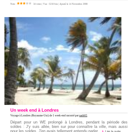
Note :
34 votes | Vue : 5218 fois | Ajouté le 14 Novembre 2008
Un week end à Londres
Voyage à Londres (Royaume-Uni)
de 1 week-end raconté par
nath02
.
Départ pour un WE prolongé à Londres, pendant la période des
soldes : J'y suis allée, bien sur pour connaître la ville, mais aussi
pour les soldes. J'en avais tellement entendu parler....
Lire la suite...