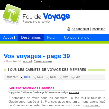
Fou de
voyage
|
Se connecter
Inscription
Accueil
Destinations
Forum
Concours photo
Vos voyages - page 39
Vous êtes ici :
Accueil
/
Carnet voyage
Tous les carnets de voyage des membres
trier par :
Date
Note
Nom
Vote
Vue
Sous le soleil des Caraïbes
Voyage chez l'habitant en Guadeloupe
de 2 semaines raconté par
alexvodou
.
2 semaines de rêves sous les cocotiers, j'ai fait tout le tour de la
Guadeloupe, basée à St François avec une amie, nous avons loué
un 2 pièces à un particulier que nous avons trouvé...
Lire la suite...