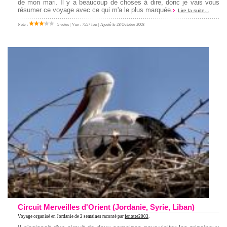
de mon mari. Il y a beaucoup de choses à dire, donc je vais vous
résumer ce voyage avec ce qui m'a le plus marquée.
Lire la suite...
Note :
5 votes | Vue : 7557 fois | Ajouté le 28 Octobre 2008
Circuit Merveilles d'Orient (Jordanie, Syrie, Liban)
Voyage organisé en Jordanie
de 2 semaines raconté par
fenotte2003
.