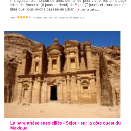
Il s'agissait d'un circuit de deux semaines pour visiter les principaux
sites de Jordanie (4 jours et demi) de Syrie (7 jours) et d'une journée
libre que nous avons passée au Liban...
Lire la suite...
Note :
19 votes | Vue : 5951 fois | Ajouté le 23 Octobre 2008
La parenthèse ensoleillée - Séjour sur la côte ouest du
Mexique