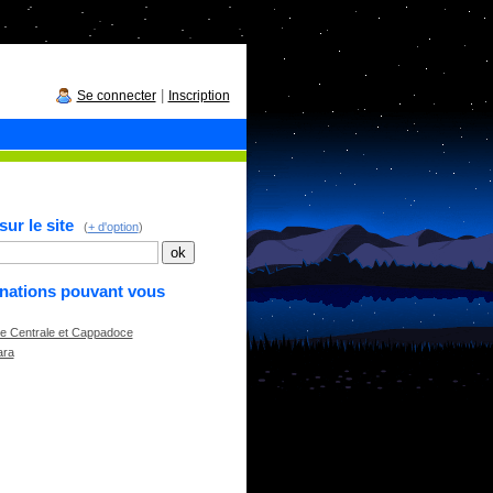
|
Se connecter
Inscription
ur le site
(
+ d'option
)
inations pouvant vous
ie Centrale et Cappadoce
ara