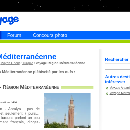
Forum
Concours photo
Méditerranéenne
Rechercher s
/
Moyen Orient
/
Turquie
/
Voyage Région Méditerranéenne
Méditerranéenne plébiscité par les oufs :
Autres dest
intéresser
- Région Méditerranéenne
Voyage Anatol
Voyage Marm
conté par thibô.
yon - Antalya... pas de
 et seulement 7 jours...
 turques parlent un peu
ment français, dirigez-