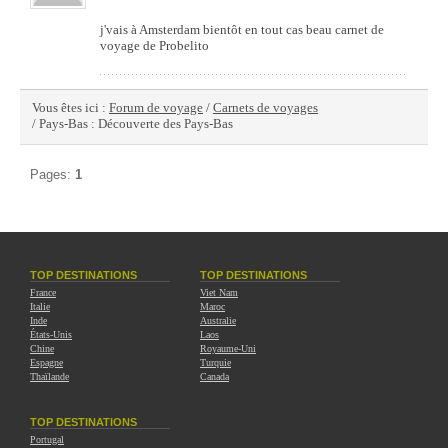
j'vais à Amsterdam bientôt en tout cas beau carnet de
voyage de Probelito
Vous êtes ici :
Forum de voyage
/
Carnets de voyages
/ Pays-Bas : Découverte des Pays-Bas
Pages:
1
TOP DESTINATIONS
TOP DESTINATIONS
France
Viet Nam
Italie
Maroc
Inde
Australie
États-Unis
Laos
Chine
Royaume-Uni
Espagne
Turquie
Thaïlande
Canada
TOP DESTINATIONS
Portugal