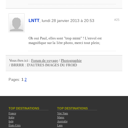
LNTT
#25
, lundi 28 janvier 2013 à 20:53
Oh oui Paul, elles sont "trop mimi" ! L'envol est
magnifique sur la 1ère photo, merci tout plein;
Vous êtes ici :
Forum de voyage
/
Photographie
/ BRRRR : D'AUTRES IMAGES DU FROID
Pages:
1
2
TOP DESTINATIONS
TOP DESTINATIONS
France
Viet Nam
Italie
Maroc
Inde
Australie
États-Unis
Laos