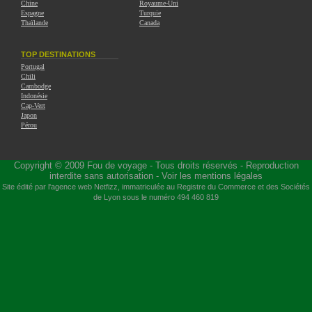
Chine
Royaume-Uni
Espagne
Turquie
Thaïlande
Canada
TOP DESTINATIONS
Portugal
Chili
Cambodge
Indonésie
Cap-Vert
Japon
Pérou
Copyright © 2009
Fou de voyage
- Tous droits réservés - Reproduction
interdite sans autorisation -
Voir les mentions légales
Site édité par l'agence web
Netfizz
, immatriculée au Registre du Commerce et des Sociétés
de Lyon sous le numéro 494 460 819