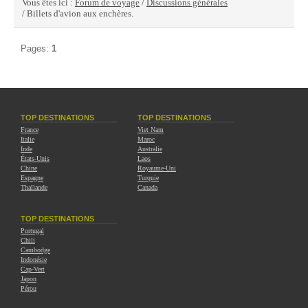
Vous êtes ici :
Forum de voyage
/
Discussions générales
/ Billets d'avion aux enchères.
Pages:
1
TOP DESTINATIONS
TOP DESTINATIONS
France
Viet Nam
Italie
Maroc
Inde
Australie
États-Unis
Laos
Chine
Royaume-Uni
Espagne
Turquie
Thaïlande
Canada
TOP DESTINATIONS
Portugal
Chili
Cambodge
Indonésie
Cap-Vert
Japon
Pérou