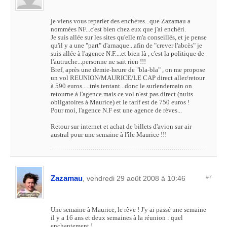
je viens vous reparler des enchères...que Zazamau a
nommées NF...c'est bien chez eux que j'ai enchéri.
Je suis allée sur les sites qu'elle m'a conseillés, et je pense
qu'il y a une "part" d'arnaque...afin de "crever l'abcès" je
suis allée à l'agence N.F....et bien là , c'est la politique de
l'autruche...personne ne sait rien !!!
Bref, après une demie-heure de "bla-bla" , on me propose
un vol REUNION/MAURICE/LE CAP direct aller/retour
à 590 euros.....très tentant...donc le surlendemain on
retourne à l'agence mais ce vol n'est pas direct (nuits
obligatoires à Maurice) et le tarif est de 750 euros !
Pour moi, l'agence N.F est une agence de rèves...
Retour sur internet et achat de billets d'avion sur air
austral pour une semaine à l'île Maurice !!!
Zazamau
#7
, vendredi 29 août 2008 à 10:46
Une semaine à Maurice, le rêve ! J'y ai passé une semaine
il y a 16 ans et deux semaines à la réunion : quel
enchantement !