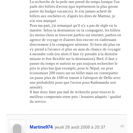
La recherche de la perle rare prend du temps lorsque l'on
parle des billets d'avion (qui représentent la plus grosse
partie du budget vacances). Je n'ai jamais acheté de
billets aux enchères et, d'après les dires de Martine, je
n'ai rien manqué.
Pour ma part, j'ai remarqué qu'il n'y a pas de règle en la
matière. Selon la destination ou la compagnie, les billets
les moins chers se trouvent parfois sur internet, parfois en
agence de voyage et d'autres fois encore en s'adressant
directement à la compagnie aérienne. Et bien sûr plus on
s'y prend à l'avance et plus on aura de chance de voyager
à moindre coût (ou alors il faut s'y prendre à la dernière
minute et être flexible sur la destination). Bref, il faut y
passer du temps et surtout ne pas toujours rechercher le
prix le plus bas (par exemple, pour le Népal, on peut
économiser 200 euros sur un billet mais en contrepartie
on passe plus de 16H en transit à l'aéroport de Delhi avec
une probabilité pour que l'avion pour Kathmandu soit
annulé).
Il faut donc faire pas mal de recherche pour trouver le
meilleur compromis entre prix / horaires adaptés / qualité
du service.
Martine974
#6
, jeudi 28 août 2008 à 20:37