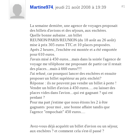
Martine974
#1
, jeudi 21 août 2008 à 19:39
La semaine dernière, une agence de voyages proposait
des billets d'avions et des séjours, aux enchères.
Quelle bonne aubaine...un billet
REUNION/PARIS/REUNION (du 18 août au 26 août)
mise à prix 305 euros TTC.et 10 places proposées.
Après 2 heures , l'enchère est montée et a été emportée
pour 610 euros.
J'avais misé à 450 euros....mais dans la soirée l'agence de
voyage me téléphone me proposant de partir car il restait
des places....mais à 660 euros!!!!
J'ai refusé, car pourquoi lancer des enchères et ensuite
proposer un billet supérieur au prix enchéri?
Réponse : ils ne peuvent pas vendre un billet à perte !
Vendre un billet d'avion à 450 euros......ou laisser des
places vides dans l'avion....qui est gagnant ? qui est
perdant ?
Pour ma part j'estime que nous étions les 2 à être
gagnants :pour moi , une bonne affaire tandis que
l'agence "empochait" 450 euros.....
Avez-vous déjà acquérit un billet d'avion ou un séjour,
aux enchères ? et comment cela s'est-il passé ?