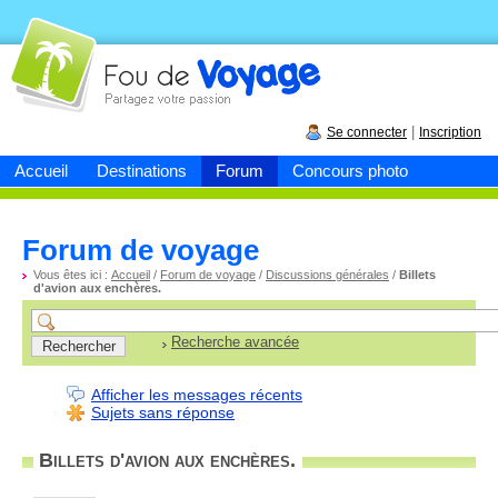
Fou de
voyage
|
Se connecter
Inscription
Accueil
Destinations
Forum
Concours photo
Forum de voyage
Vous êtes ici :
Accueil
/
Forum de voyage
/
Discussions générales
/
Billets
d'avion aux enchères.
Recherche avancée
Afficher les messages récents
Sujets sans réponse
Billets d'avion aux enchères.