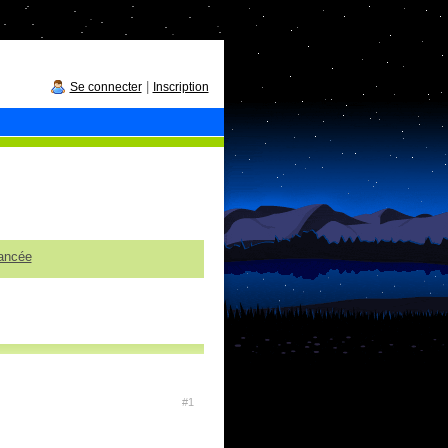
|
Se connecter
Inscription
ancée
#1