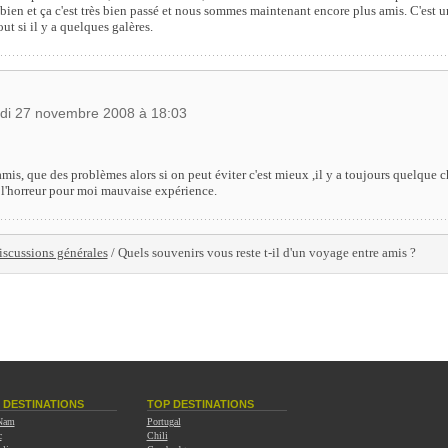
s bien et ça c'est très bien passé et nous sommes maintenant encore plus amis. C'est
ut si il y a quelques galères.
udi 27 novembre 2008 à 18:03
is, que des problèmes alors si on peut éviter c'est mieux ,il y a toujours quelque c
st l'horreur pour moi mauvaise expérience.
iscussions générales
/ Quels souvenirs vous reste t-il d'un voyage entre amis ?
 DESTINATIONS
TOP DESTINATIONS
 Nam
Portugal
c
Chili