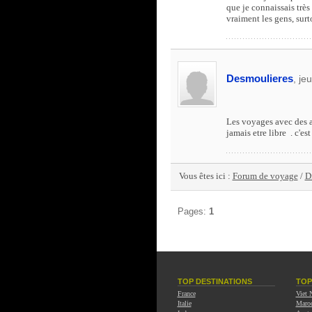
que je connaissais trè
vraiment les gens, surto
Desmoulieres
, je
Les voyages avec des am
jamais etre libre . c'e
Vous êtes ici :
Forum de voyage
/
D
Pages:
1
TOP DESTINATIONS
TOP
France
Viet
Italie
Maro