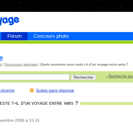
Forum
Concours photo
e
ge
/
Discussions générales
/
Quels souvenirs vous reste t-il d'un voyage entre amis ?
Recherche av
 récents
Sujets sans réponse
ste t-il d'un voyage entre amis ?
ovembre 2008 à 15:41