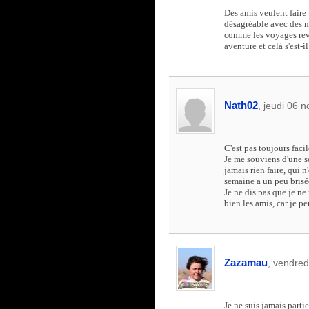
Des amis veulent faire 
désagréable avec des me
comme les voyages revè
aventure et celà s'est-i
Nath02
, jeudi 06 
C'est pas toujours facil
Je me souviens d'une se
jamais rien faire, qui n
semaine a un peu brisé
Je ne dis pas que je ne
bien les amis, car je p
Zazamau
, vendre
Je ne suis jamais partie