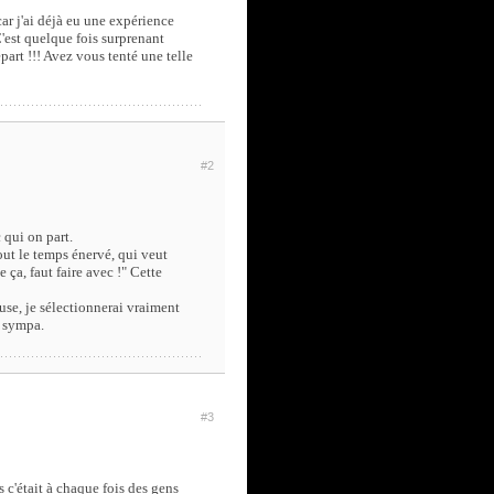
ar j'ai déjà eu une expérience
C'est quelque fois surprenant
art !!! Avez vous tenté une telle
#2
 qui on part.
out le temps énervé, qui veut
e ça, faut faire avec !" Cette
use, je sélectionnerai vraiment
s sympa.
#3
s c'était à chaque fois des gens