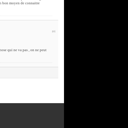
 un bon moyen de connaitre
#4
hose qui ne va pas , on ne peut