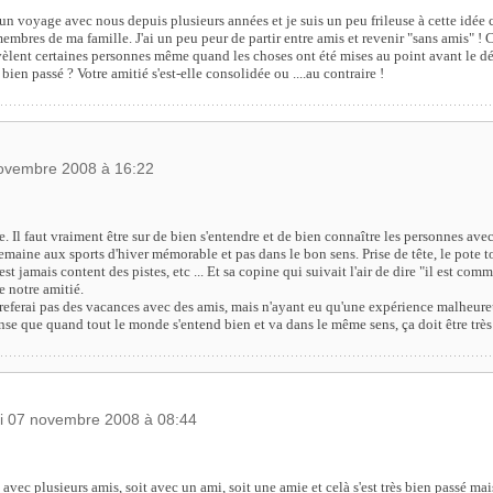
un voyage avec nous depuis plusieurs années et je suis un peu frileuse à cette idée c
mbres de ma famille. J'ai un peu peur de partir entre amis et revenir "sans amis" ! 
lent certaines personnes même quand les choses ont été mises au point avant le dép
l bien passé ? Votre amitié s'est-elle consolidée ou ....au contraire !
novembre 2008 à 16:22
e. Il faut vraiment être sur de bien s'entendre et de bien connaître les personnes avec
maine aux sports d'hiver mémorable et pas dans le bon sens. Prise de tête, le pote t
'est jamais content des pistes, etc ... Et sa copine qui suivait l'air de dire "il est comm
e notre amitié.
 referai pas des vacances avec des amis, mais n'ayant eu qu'une expérience malheure
ense que quand tout le monde s'entend bien et va dans le même sens, ça doit être trè
di 07 novembre 2008 à 08:44
 avec plusieurs amis, soit avec un ami, soit une amie et celà s'est très bien passé mai