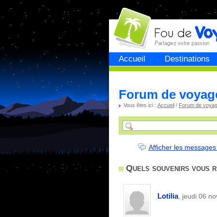
Fou de
voyage
Accueil
Destinations
Forum de voyag
Vous êtes ici :
Accueil
/
Forum de voya
Afficher les messages
Quels souvenirs vous re
Lotilia
, jeudi 06 n