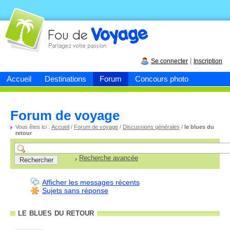
Fou de
voyage
|
Se connecter
Inscription
Accueil
Destinations
Forum
Concours photo
Forum de voyage
Vous êtes ici :
Accueil
/
Forum de voyage
/
Discussions générales
/
le blues du
retour
Recherche avancée
Afficher les messages récents
Sujets sans réponse
le blues du retour