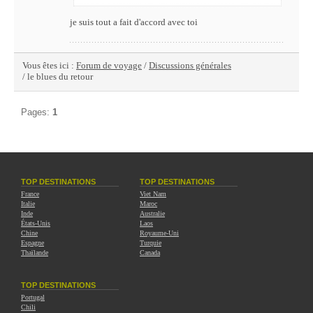
je suis tout a fait d'accord avec toi
Vous êtes ici :
Forum de voyage
/
Discussions générales
/ le blues du retour
Pages:
1
TOP DESTINATIONS
TOP DESTINATIONS
France
Viet Nam
Italie
Maroc
Inde
Australie
États-Unis
Laos
Chine
Royaume-Uni
Espagne
Turquie
Thaïlande
Canada
TOP DESTINATIONS
Portugal
Chili