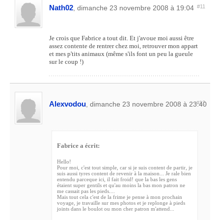
Nath02
#11
, dimanche 23 novembre 2008 à 19:04
Je crois que Fabrice a tout dit. Et j'avoue moi aussi être
assez contente de rentrer chez moi, retrouver mon appart
et mes p'tits animaux (même s'ils font un peu la gueule
sur le coup !)
Alexvodou
#12
, dimanche 23 novembre 2008 à 23:40
Fabrice a écrit:
Hello!
Pour moi, c'est tout simple, car si je suis content de partir, je
suis aussi tyres content de revenir à la maison... Je rale bien
entendu parceque ici, il fait froid! que la bas les gens
étaient super gentils et qu'au moins la bas mon patron ne
me cassait pas les pieds....
Mais tout cela c'est de la frime je pense à mon prochain
voyage, je travaille sur mes photos et je replonge à pieds
joints dans le boulot ou mon cher patron m'attend...