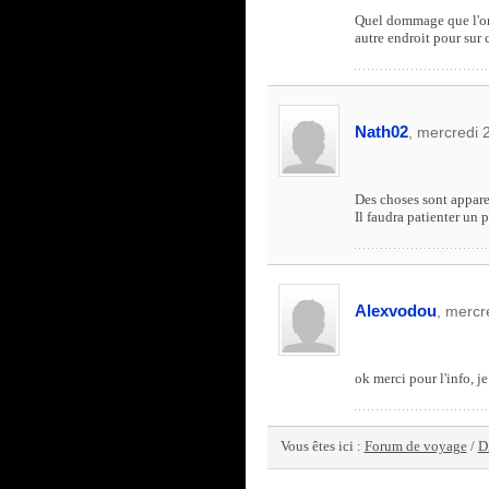
Quel dommage que l'on n
autre endroit pour sur c
Nath02
, mercredi
Des choses sont appare
Il faudra patienter un p
Alexvodou
, mercr
ok merci pour l'info, je
Vous êtes ici :
Forum de voyage
/
D