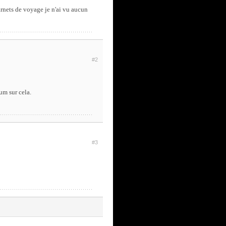
arnets de voyage je n'ai vu aucun
#2
um sur cela.
#3