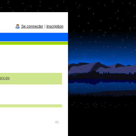
|
Se connecter
Inscription
ancée
#1