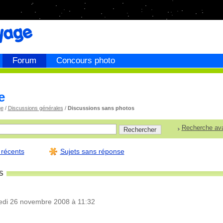
Forum
Concours photo
e
ge
/
Discussions générales
/
Discussions sans photos
Recherche av
 récents
Sujets sans réponse
s
edi 26 novembre 2008 à 11:32