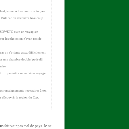
nt j'aimerai bien savoir si tu pars
ger Park car on découvre beaucoup
de SOWETO avec un voyagiste
pour les photos on n'avait pas de
ar on s'oriente assez difficilement
uver une chambre double/ petit-déj
aire.
idi.....! peut-être un emième voyage
les renseignements necessaires à ton
ur découvrir la région du Cap.
s fait voir pas mal de pays. Je ne