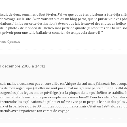
ircuit de deux semaines début février. J'ai vu que vous êtes plusieurs a être déjà allé
de voyage sur le site. Avez-vous un site ou un blog perso, que je puisse voir vos p
tions / infos sur cette destination ? Avez-vous fait le survol des chutes en hélico 
de la photo / de la vidéo de l'hélico sans perte de qualité (si les vitres de l'hélico son
et prévoir pour une telle ballade et combien de temps cela dure-t-il ?
 vos réponses
10 décembre 2008 à 14:41
suis malheureusement pas encore allée en Afrique du sud mais j'aimerais beaucoup. P
s de mon argentique) et elles ne sont pas si mal malgré une petite pluie ! Il suffit de
ssagers les plus légers ont ce privilège..) et la plupart du temps l'hélico se stabilise l
uelques reflets de ma montre par exemple mais sinon bien!!! Pour la vidéo c'est plus
ir entendre les explications du pilote et même avec ça tu perçois le bruit des pales
rix et la ballade a durée 30 minutes pour 500 francs mais c'était en 1994 alors aujour
'attends avec impatience ton carnet de voyage.