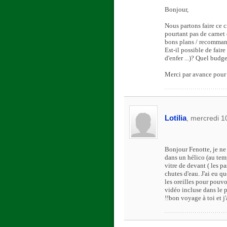
Bonjour,
Nous partons faire ce c
pourtant pas de carnet 
bons plans / recommanda
Est-il possible de faire 
d'enfer ...)? Quel budg
Merci par avance pour
Lotilia
, mercredi 
Bonjour Fenotte, je ne 
dans un hélico (au temp
vitre de devant ( les pa
chutes d'eau. J'ai eu q
les oreilles pour pouvo
vidéo incluse dans le p
!!bon voyage à toi et j