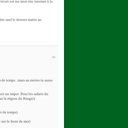
rcuit est sur mon site internet à la
bre sauf le dernier matin au
#6
 de temps...mais au moins tu auras
oir un imper .Pour les safaris du
ur la région du Kruger)
nt de temps)
 sur le front de mer)