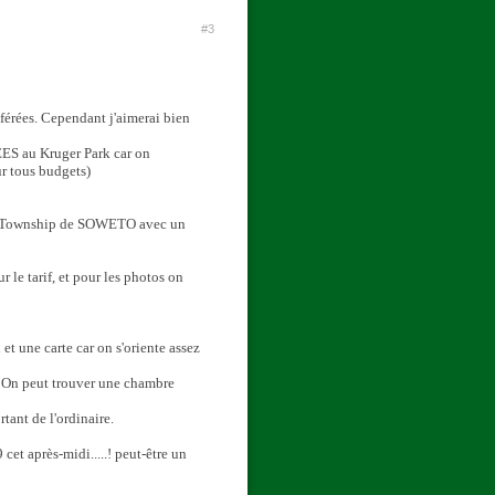
#3
férées. Cependant j'aimerai bien
VEES au Kruger Park car on
ur tous budgets)
 le Township de SOWETO avec un
 le tarif, et pour les photos on
t une carte car on s'oriente assez
nt. On peut trouver une chambre
tant de l'ordinaire.
 cet après-midi.....! peut-être un