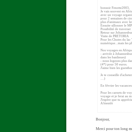
bonsoir Fenotte2003,
Je vais souvent en Afri
avec un voyage organis
pour 2 semaines de circ
plus d'animaux avec les
Ensuite sillonner le 
Possibilité de traver
Retour sur Johannesbu
Visite de PRETORIA
Pour les Chutes du lac V
numérique...mais les ph
Nos voyages en Afrique 
- arrivée à Johannesbur
dans les banlieues)
- nous logeons plus dan
(4*) pour 50 euros.
J'aime bien les guestho
Je te conseille d'achet
....)
En février les vacances 
Pour les carnets de voy
voyage et je ferai au 
J'espère que tu appréci
A bientôt
Bonjour,
Merci pour ton long mes