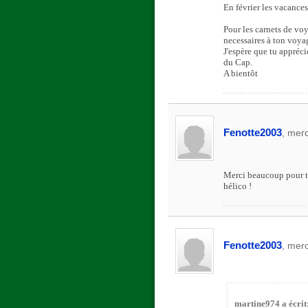
En février les vacances 
Pour les carnets de vo
necessaires à ton voyag
J'espère que tu appréci
du Cap.
A bientôt
Fenotte2003
, mer
Merci beaucoup pour ta
hélico !
Fenotte2003
, mer
martine974 a écrit