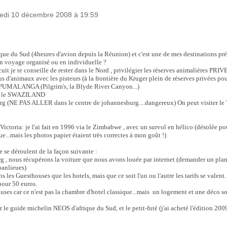
redi 10 décembre 2008 à 19:59
ique du Sud (4heures d'avion depuis la Réunion) et c'est une de mes destinations pré
 un voyage organisé ou en individuelle ?
uit je te conseille de rester dans le Nord , privilégier les réserves animalières PRI
 d'animaux avec les pisteurs (à la frontière du Kruger plein de réserves privées po
MPUMALANGA (Pilgrim's, la Blyde River Canyon...)
ser le SWAZILAND
rg (NE PAS ALLER dans le centre de johannesburg....dangereux) On peut visiter
Victoria: je l'ai fait en 1996 via le Zimbabwe , avec un survol en hélico (désolée pour
e...mais les photos papier étaient très correctes à mon goût !)
 se déroulent de la façon suivante :
g , nous récupérons la voiture que nous avons louée par internet (demander un plan e
banlieues)
s les Guesthouses que les hotels, mais que ce soit l'un ou l'autre les tarifs se vale
pour 50 euros.
uses car ce n'est pas la chambre d'hotel classique...mais un logement et une déco sor
r le guide michelin NEOS d'afrique du Sud, et le petit-futé (j'ai acheté l'édition 2009