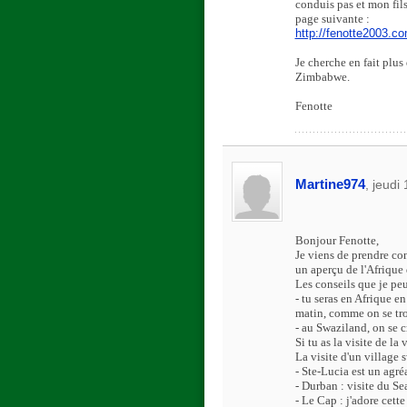
conduis pas et mon fils
page suivante :
http://fenotte2003.c
Je cherche en fait plus
Zimbabwe.
Fenotte
Martine974
, jeud
Bonjour Fenotte,
Je viens de prendre co
un aperçu de l'Afrique 
Les conseils que je peu
- tu seras en Afrique e
matin, comme on se tro
- au Swaziland, on se c
Si tu as la visite de la
La visite d'un village 
- Ste-Lucia est un agréa
- Durban : visite du Sea
- Le Cap : j'adore cette