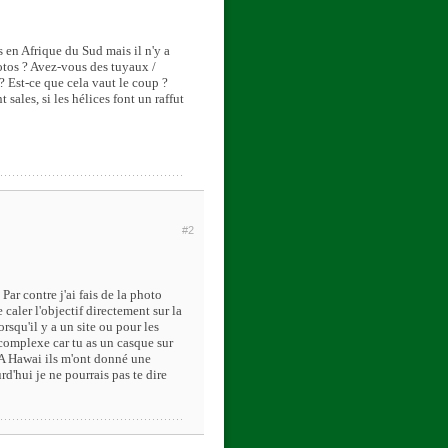
s en Afrique du Sud mais il n'y a
hotos ? Avez-vous des tuyaux /
? Est-ce que cela vaut le coup ?
t sales, si les hélices font un raffut
#2
ar contre j'ai fais de la photo
 caler l'objectif directement sur la
orsqu'il y a un site ou pour les
 complexe car tu as un casque sur
. A Hawai ils m'ont donné une
d'hui je ne pourrais pas te dire