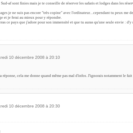
Sud-af sont finies mais je te conseille de réserver les safaris et lodges dans les réser
yages je ne suis pas encore "très copine" avec l'ordinateur....cependant tu peux me 
e et je ferai au mieux pour y répondre.
eras ce pays que j'adore pour son immensité et que tu auras qu'une seule envie : d'y
credi 10 décembre 2008 à 20:10
 réponse, cela me donne quand même pas mal d'infos. J'ignorais notamment le fait
credi 10 décembre 2008 à 20:30
: