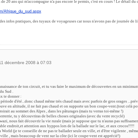
 de 20 ans qui m'accompagne n'a pas encore le permis, c'est en cours ! Le détail du ci
om/Afrique_du_sud.aspx
 des infos pratiques, des tuyaux de voyageuses car nous n'avons pas de journée de li
i 11 décembre 2008 à 07:03
nnaissance de ton circuit, et tu vas faire le maximum de découvertes en un minimum
du Sud .
x te donner :
n période d'été...donc chaud même très chaud mais avec parfois de gros orages ...prév
uve en altitude, il ne fait pas chaud et on supporte un bon coupe-vent.(tout celà po
roirait au sommet des Alpes , dans les pâturages (mais tu verras toi-même !)
 verrerrie, tu y découvriras de belles choses originales (avec du verre recyclé)
swazi, nous fait découvrir la vie rurale (mais je suppose que tu n'auras pas suffisame
ble endroit,et attention aux hyppos lors de la ballade sur le lac, et aux crocos!!!!!
 World (je te conseille de ne pas te ballader seule en ville, et d'être vigilente , même
 ville , mais beaucoup de vent sur la côte (ici le coupe-vent est apprécié!)