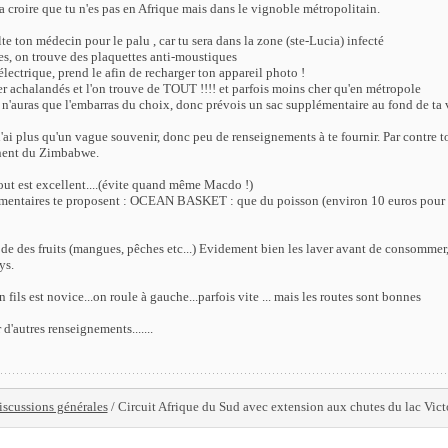
ra croire que tu n'es pas en Afrique mais dans le vignoble métropolitain.
te ton médecin pour le palu , car tu sera dans la zone (ste-Lucia) infecté
es, on trouve des plaquettes anti-moustiques
 électrique, prend le afin de recharger ton appareil photo !
er achalandés et l'on trouve de TOUT !!!! et parfois moins cher qu'en métropole
u n'auras que l'embarras du choix, donc prévois un sac supplémentaire au fond de ta 
ai plus qu'un vague souvenir, donc peu de renseignements à te fournir. Par contre to
nnent du Zimbabwe.
tout est excellent....(évite quand même Macdo !)
mentaires te proposent : OCEAN BASKET : que du poisson (environ 10 euros pour u
de des fruits (mangues, pêches etc...) Evidement bien les laver avant de consommer, 
ys.
n fils est novice...on roule à gauche...parfois vite ... mais les routes sont bonnes
d'autres renseignements.......
iscussions générales
/ Circuit Afrique du Sud avec extension aux chutes du lac Vict