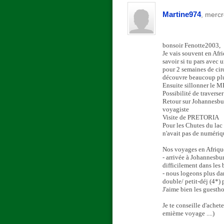
Martine974
, merc
bonsoir Fenotte2003,
Je vais souvent en Afr
savoir si tu pars avec
pour 2 semaines de circ
découvre beaucoup plus
Ensuite sillonner le 
Possibilité de traver
Retour sur Johannesbu
voyagiste
Visite de PRETORIA
Pour les Chutes du lac 
n'avait pas de numériqu
Nos voyages en Afrique
- arrivée à Johannesbur
difficilement dans les 
- nous logeons plus dan
double/ petit-déj (4*) 
J'aime bien les guestho
Je te conseille d'achete
emième voyage ....)