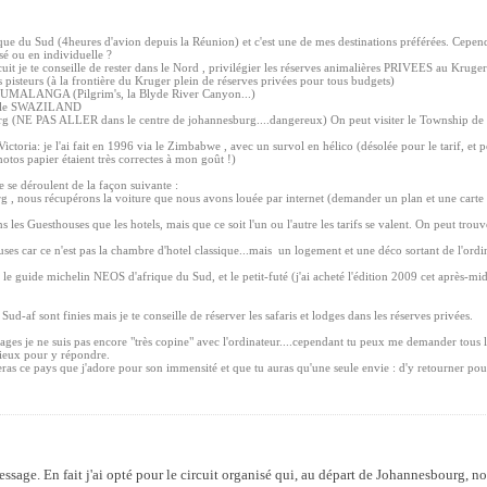
que du Sud (4heures d'avion depuis la Réunion) et c'est une de mes destinations préférées. Cependa
é ou en individuelle ?
uit je te conseille de rester dans le Nord , privilégier les réserves animalières PRIVEES au Kru
 pisteurs (à la frontière du Kruger plein de réserves privées pour tous budgets)
MPUMALANGA (Pilgrim's, la Blyde River Canyon...)
ser le SWAZILAND
rg (NE PAS ALLER dans le centre de johannesburg....dangereux) On peut visiter le Township 
ictoria: je l'ai fait en 1996 via le Zimbabwe , avec un survol en hélico (désolée pour le tarif, et 
otos papier étaient très correctes à mon goût !)
se déroulent de la façon suivante :
g , nous récupérons la voiture que nous avons louée par internet (demander un plan et une carte c
s les Guesthouses que les hotels, mais que ce soit l'un ou l'autre les tarifs se valent. On peut tro
uses car ce n'est pas la chambre d'hotel classique...mais un logement et une déco sortant de l'ordin
er le guide michelin NEOS d'afrique du Sud, et le petit-futé (j'ai acheté l'édition 2009 cet après-m
Sud-af sont finies mais je te conseille de réserver les safaris et lodges dans les réserves privées.
ages je ne suis pas encore "très copine" avec l'ordinateur....cependant tu peux me demander tous 
mieux pour y répondre.
eras ce pays que j'adore pour son immensité et que tu auras qu'une seule envie : d'y retourner po
sage. En fait j'ai opté pour le circuit organisé qui, au départ de Johannesbourg, nou