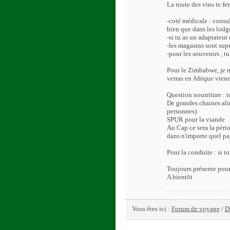
La route des vins te fe
-coté médicale : consul
bien que dans les lodg
-si tu as un adaptateur
-les magasins sont sup
-pour les souvenirs , t
Pour le Zimbabwe, je n'
verras en Afrique vie
Question nourriture : 
De grandes chaines ali
personnes)
SPUR pour la viande
Au Cap ce sera la pério
dans n'importe quel pa
Pour la conduite : si to
Toujours présente pour 
A bientôt
Vous êtes ici :
Forum de voyage
/
D