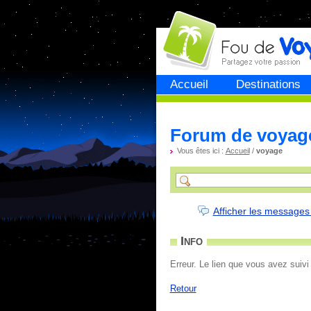
Fou de
voyage
Accueil
Destinations
Forum de voyag
Vous êtes ici :
Accueil
/
voyage
Afficher les messages
Info
Erreur. Le lien que vous avez suivi
Retour