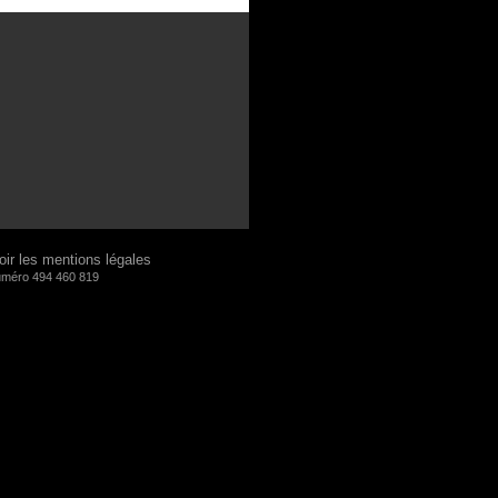
oir les mentions légales
numéro 494 460 819