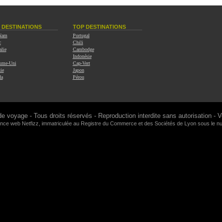
 DESTINATIONS
TOP DESTINATIONS
 Nam
Portugal
c
Chili
alie
Cambodge
Indonésie
ume-Uni
Cap-Vert
ie
Japon
da
Pérou
de voyage
- Tous droits réservés - Reproduction interdite sans autorisation -
V
gence web
Netfizz
, immatriculée au Registre du Commerce et des Sociétés de Lyon sous le 