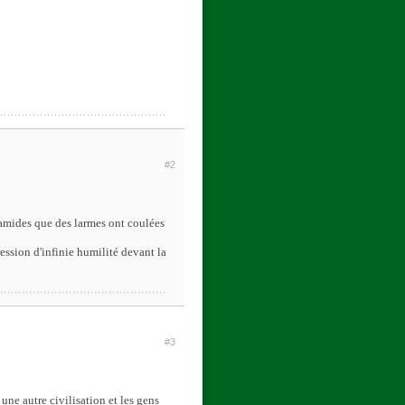
#2
yramides que des larmes ont coulées
ession d'infinie humilité devant la
#3
une autre civilisation et les gens