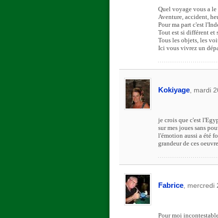
Quel voyage vous a le
Aventure, accident, he
Pour ma part c'est l'In
Tout est si différent et 
Tous les objets, les vo
Ici vous vivrez un dép
Kokiyage
, mardi 
je crois que c'est l'Eg
sur mes joues sans pouv
l'émotion aussi a été f
grandeur de ces oeuvre
Fabrice
, mercredi
Pour moi incontestablem