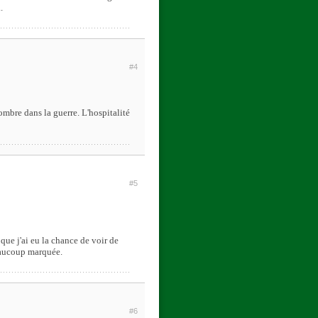
.
#4
ombre dans la guerre. L'hospitalité
#5
que j'ai eu la chance de voir de
beaucoup marquée.
#6