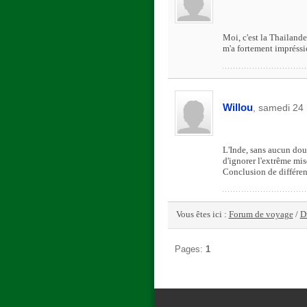
Moi, c'est la Thailande
m'a fortement impréssio
Willou
, samedi 24
L'Inde, sans aucun dout
d'ignorer l'extrême mis
Conclusion de différent
Vous êtes ici :
Forum de voyage
/
D
Pages:
1