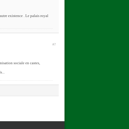
utre existence . Le palais royal
#7
nisation sociale en castes,
...