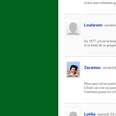
la bas sont tellement g
Loularsen
, vendre
En 1977, j'ai eu le bon
et la fierté de ce peup
Zazamau
, vendred
Deux pays m'ont particu
L'Inde car c'est un pay
l'intérieur parmi les v
Lotilia
, samedi 24