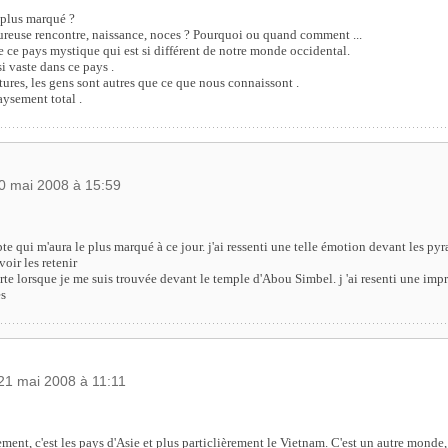
 plus marqué ?
ureuse rencontre, naissance, noces ? Pourquoi ou quand comment ...
de ce pays mystique qui est si différent de notre monde occidental.
si vaste dans ce pays .
itures, les gens sont autres que ce que nous connaissont .
aysement total .
20 mai 2008 à 15:59
ypte qui m'aura le plus marqué à ce jour. j'ai ressenti une telle émotion devant les p
oir les retenir
orte lorsque je me suis trouvée devant le temple d'Abou Simbel. j 'ai resenti une impr
s
 21 mai 2008 à 11:11
ent, c'est les pays d'Asie et plus particlièrement le Vietnam. C'est un autre monde, 