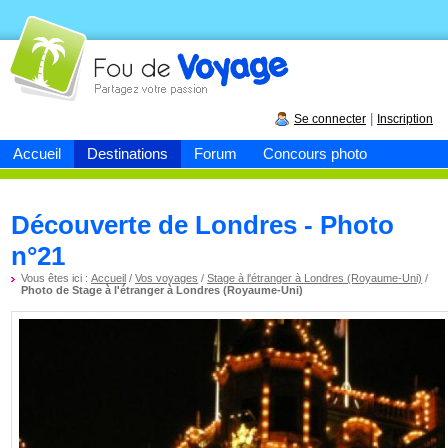
Fou de
voyage
|
Se connecter
Inscription
Accueil
Destinations
Forum
Concours photo
Découverte de Londres - Photo
n°21
Vous êtes ici :
Accueil
/
Vos voyages
/
Stage à l'étranger à Londres (Royaume-Uni)
/
Photo de Stage à l'étranger à Londres (Royaume-Uni)