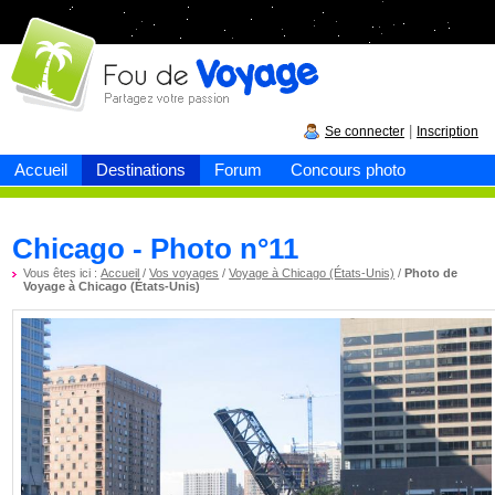
Fou de
voyage
|
Se connecter
Inscription
Accueil
Destinations
Forum
Concours photo
Chicago - Photo n°11
Vous êtes ici :
Accueil
/
Vos voyages
/
Voyage à Chicago (États-Unis)
/
Photo de
Voyage à Chicago (États-Unis)