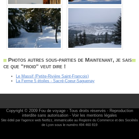
Photos autres sous-parties de Maintenant, je sais
ce que "froid" veut dire !
Le Massif (Petite-Rivière Saint-François)
La Ferme 5 étoiles - Sacré-Coeur-Saguenay
Copyright © 2009
Fou de voyage
- Tous droits réservés - Reproduction
interdite sans autorisation -
Voir les mentions légales
Site édité par l'agence web
Netfizz
, immatriculée au Registre du Commerce et des Sociétés
de Lyon sous le numéro 494 460 819