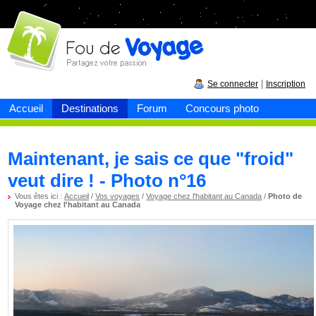
Fou de
voyage
|
Se connecter
Inscription
Accueil
Destinations
Forum
Concours photo
Maintenant, je sais ce que "froid"
veut dire ! - Photo n°16
Vous êtes ici :
Accueil
/
Vos voyages
/
Voyage chez l'habitant au Canada
/
Photo de
Voyage chez l'habitant au Canada