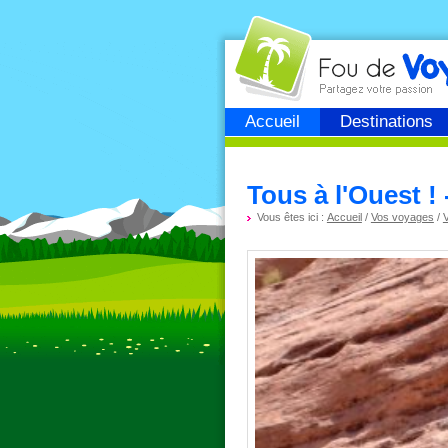
Fou de
voyage
Accueil
Destinations
Tous à l'Ouest !
Vous êtes ici :
Accueil
/
Vos voyages
/