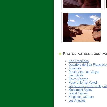
Photos autres sous-par
San Francisco
Quartiers de San Francisco
Yosemite
Route vers Las Végas
Las Végas
Bryce Canyon
Page et le lac Powell
Gooseneck et The valley o
Monument Valley
Grand Canyon
Kingman, Oatman
Los Angeles