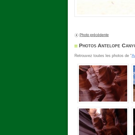
Photo précédente
Photos Antelope Cany
Retrouvez toutes les photos de "
A