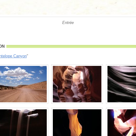
Entrée
on
ntelope Canyon
"