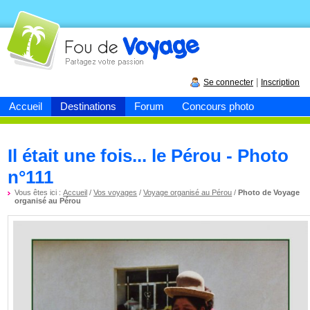
Fou de
voyage
|
Se connecter
Inscription
Accueil
Destinations
Forum
Concours photo
Il était une fois... le Pérou - Photo
n°111
Vous êtes ici :
Accueil
/
Vos voyages
/
Voyage organisé au Pérou
/
Photo de Voyage
organisé au Pérou