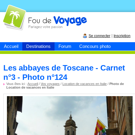
Fou de
voyage
|
Se connecter
Inscription
Accueil
Destinations
Forum
Concours photo
Les abbayes de Toscane - Carnet
n°3 - Photo n°124
Vous êtes ici :
Accueil
/
Vos voyages
/
Location de vacances en Italie
/
Photo de
Location de vacances en Italie