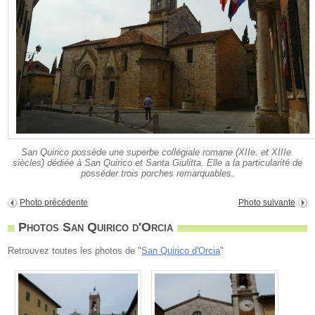
San Quirico possède une superbe collégiale romane (XIIe. et XIIIe.
siècles) dédiée à San Quirico et Santa Giulitta. Elle a la particularité de
posséder trois porches remarquables.
Photo précédente
Photo suivante
Photos San Quirico d'Orcia
Retrouvez toutes les photos de "
San Quirico d'Orcia
"