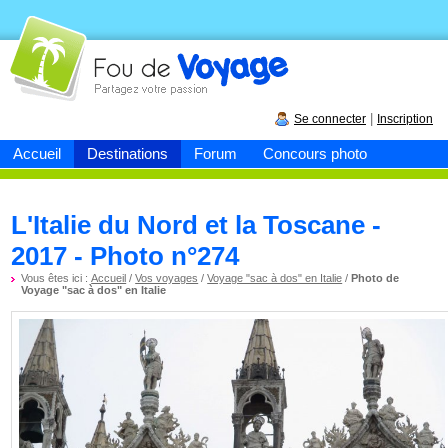
Fou de
voyage
|
Se connecter
Inscription
Accueil
Destinations
Forum
Concours photo
L'Italie du Nord et la Toscane -
2017 - Photo n°274
Vous êtes ici :
Accueil
/
Vos voyages
/
Voyage "sac à dos" en Italie
/
Photo de
Voyage "sac à dos" en Italie