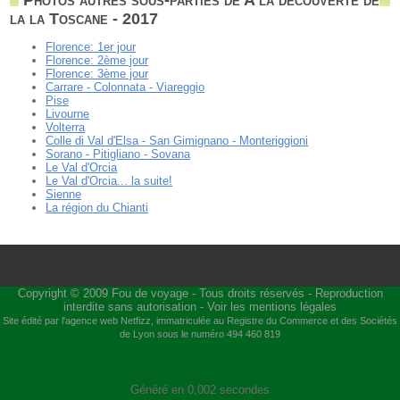
la la Toscane - 2017
Florence: 1er jour
Florence: 2ème jour
Florence: 3ème jour
Carrare - Colonnata - Viareggio
Pise
Livourne
Volterra
Colle di Val d'Elsa - San Gimignano - Monteriggioni
Sorano - Pitigliano - Sovana
Le Val d'Orcia
Le Val d'Orcia... la suite!
Sienne
La région du Chianti
Copyright © 2009
Fou de voyage
- Tous droits réservés - Reproduction
interdite sans autorisation -
Voir les mentions légales
Site édité par l'agence web
Netfizz
, immatriculée au Registre du Commerce et des Sociétés
de Lyon sous le numéro 494 460 819
Généré en 0,002 secondes