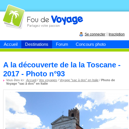
Fou de
voyage
|
Se connecter
Inscription
Accueil
Destinations
Forum
Concours photo
A la découverte de la la Toscane -
2017 - Photo n°93
Vous êtes ici :
Accueil
/
Vos voyages
/
Voyage "sac à dos" en Italie
/
Photo de
Voyage "sac à dos" en Italie