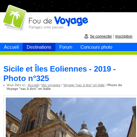
Fou de
voyage
|
Se connecter
Inscription
Accueil
Destinations
Forum
Concours photo
Sicile et Îles Eoliennes - 2019 -
Photo n°325
Vous êtes ici :
Accueil
/
Vos voyages
/
Voyage "sac à dos" en Italie
/
Photo de
Voyage "sac à dos" en Italie