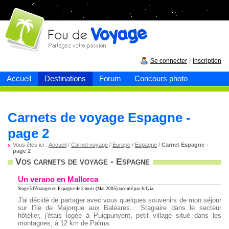
Fou de
voyage
|
Se connecter
Inscription
Accueil
Destinations
Forum
Concours photo
Carnets de voyage Espagne -
page 2
Vous êtes ici :
Accueil
/
Carnet voyage
/
Europe
/
Espagne
/
Carnet Espagne -
page 2
Vos carnets de voyage - Espagne
Un verano en Mallorca
Stage à l'étranger en Espagne
de 3 mois (Mai 2005) raconté par Julyia.
J'ai décidé de partager avec vous quelques souvenirs de mon séjour
sur l'île de Majorque aux Baléares... Stagiaire dans le secteur
hôtelier, j'étais logée à Puigpunyent, petit village situé dans les
montagnes, à 12 km de Palma.