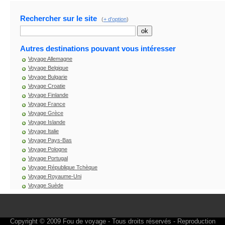
Rechercher sur le site
(
+ d'option
)
Autres destinations pouvant vous intéresser
Voyage Allemagne
Voyage Belgique
Voyage Bulgarie
Voyage Croatie
Voyage Finlande
Voyage France
Voyage Grèce
Voyage Islande
Voyage Italie
Voyage Pays-Bas
Voyage Pologne
Voyage Portugal
Voyage République Tchèque
Voyage Royaume-Uni
Voyage Suède
Copyright © 2009
Fou de voyage
- Tous droits réservés - Reproduction