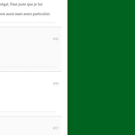
régal. Faut juste que je lui
bon aussi mais assez particulier.
#35
#36
#37