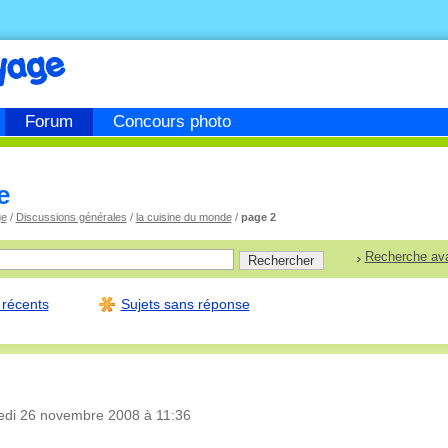
Forum
Concours photo
e
ge
/
Discussions générales
/
la cuisine du monde
/
page 2
Recherche av
 récents
Sujets sans réponse
edi 26 novembre 2008 à 11:36