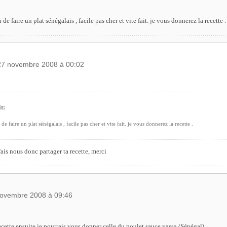
 de faire un plat sénégalais , facile pas cher et vite fait. je vous donnerez la recette .
 27 novembre 2008 à 00:02
t:
de faire un plat sénégalais , facile pas cher et vite fait. je vous donnerez la recette .
fais nous donc partager ta recette, merci
 novembre 2008 à 09:46
 recette ensuite je pourrais vous donner celle du poulet sauce yassa (Sénégal)