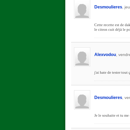
Desmoulieres
, je
Cette recette est de dak
le citron cuit déjà le p
Alexvodou
, vendr
j'ai hate de tester tout 
Desmoulieres
, ve
Je le souhaite et tu me 