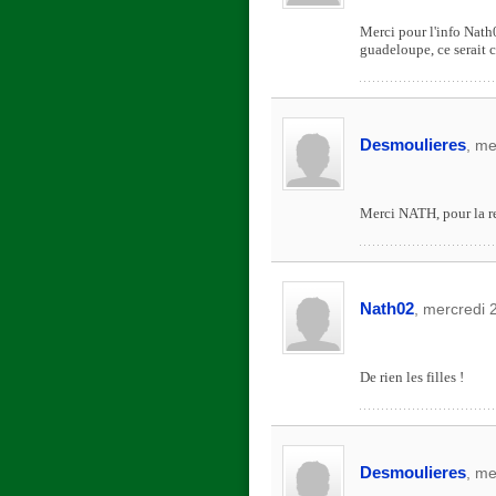
Merci pour l'info Nath02
guadeloupe, ce serait c
Desmoulieres
, me
Merci NATH, pour la rec
Nath02
, mercredi
De rien les filles !
Desmoulieres
, me