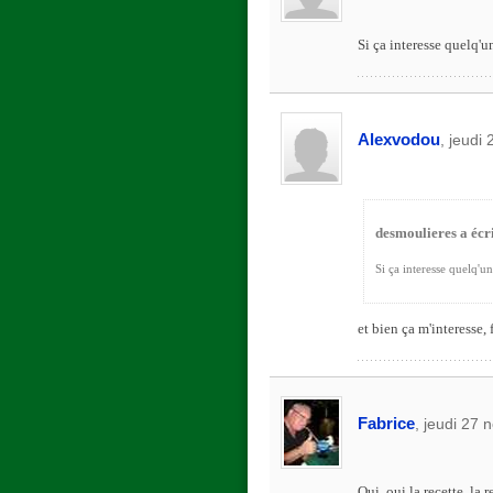
Si ça interesse quelq'un
Alexvodou
, jeudi
desmoulieres a écri
Si ça interesse quelq'un 
et bien ça m'interesse, 
Fabrice
, jeudi 27
Oui, oui la recette, la