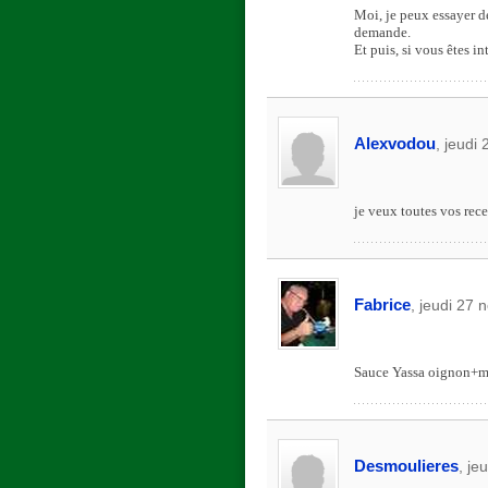
Moi, je peux essayer de
demande.
Et puis, si vous êtes in
Alexvodou
, jeudi
je veux toutes vos recett
Fabrice
, jeudi 27
Sauce Yassa oignon+mou
Desmoulieres
, je