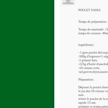
POULET YASSA
Temps de préparation 
Temps de marinade: 1
temps de cuisson: 40
ingrédients;
- 1 gros poulet décou
-500g d'oignons+1 oig
-1 piment frais
-125g d'huile d'arachi
-10 citrons verts
-sel,poivre,thym,laurier
Préparation :
Déposer le poulet dans
le jus des 10 citrons v
nuit.
retirer le poulet de la
rapide 15 mn.
pendant ce temps,prépar