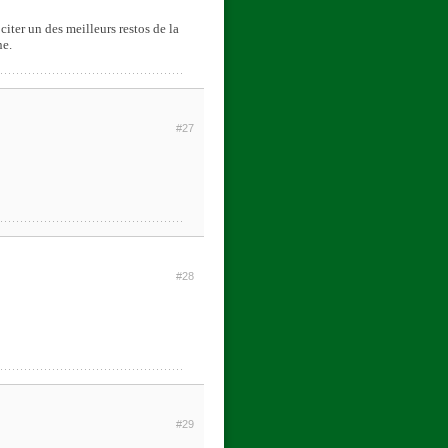
citer un des meilleurs restos de la
ne.
#27
#28
#29