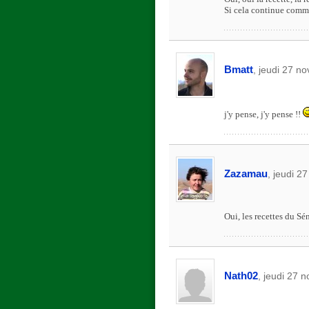
Si cela continue comm
Bmatt
, jeudi 27 n
j'y pense, j'y pense !!
Zazamau
, jeudi 2
Oui, les recettes du Sén
Nath02
, jeudi 27 