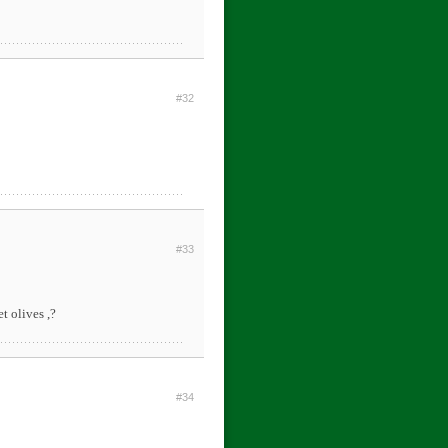
#32
#33
t olives ,?
#34