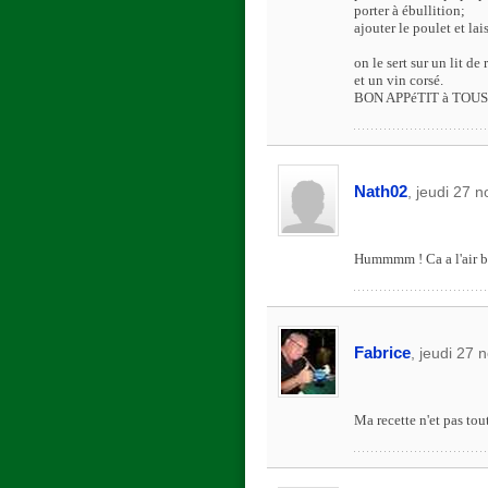
porter à ébullition;
ajouter le poulet et la
on le sert sur un lit de r
et un vin corsé.
BON APPéTIT à TOUS
Nath02
, jeudi 27 
Hummmm ! Ca a l'air bo
Fabrice
, jeudi 27
Ma recette n'et pas tou