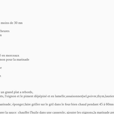
: moins de 30 mn
2heures
mn
pé en morceaux
non pour la marinade
de
.
 un grand plat a rebords,
erts, l'oignon et le piment dépépiné et en lamelle;assaisonner(sel,poivre,thym,laurier
 marinade; éponger;faire griller sur le gril dans le four bien chaud pendant 45 à 60mn
er la sauce: chauffer l'huile dans une casserole; ajouter les oignons,la marinade p