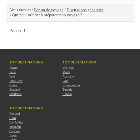
Vous êtes ici :
Forum de voyage
/
Discussions générales
/ Qui peut m'aider à préparer mon voyage ?
Pages:
1
TOP DESTINATIONS
TOP DESTINATIONS
France
Viet Nam
Italie
Maroc
Inde
Australie
États-Unis
Laos
Chine
Royaume-Uni
Espagne
Turquie
Thaïlande
Canada
TOP DESTINATIONS
Portugal
Chili
Cambodge
Indonésie
Cap-Vert
Japon
Pérou