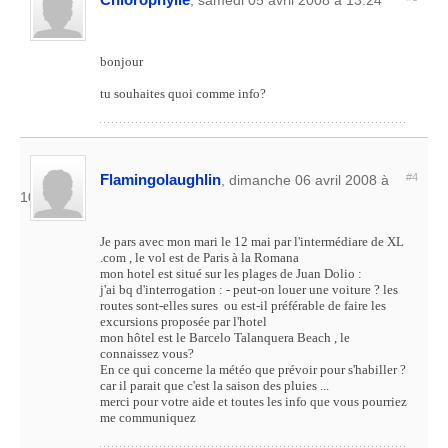
, samedi 05 avril 2008 à 13:24
bonjour
tu souhaites quoi comme info?
Flamingolaughlin
#4
, dimanche 06 avril 2008 à
10:34
Je pars avec mon mari le 12 mai par l'intermédiare de XL
.com , le vol est de Paris à la Romana
mon hotel est situé sur les plages de Juan Dolio :
j'ai bq d'interrogation : - peut-on louer une voiture ? les
routes sont-elles sures ou est-il préférable de faire les
excursions proposée par l'hotel
mon hôtel est le Barcelo Talanquera Beach , le
connaissez vous?
En ce qui concerne la météo que prévoir pour s'habiller ?
car il parait que c'est la saison des pluies ...
merci pour votre aide et toutes les info que vous pourriez
me communiquez