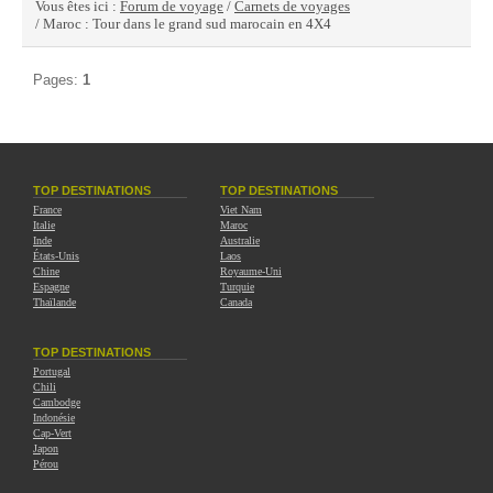
Vous êtes ici :
Forum de voyage
/
Carnets de voyages
/ Maroc : Tour dans le grand sud marocain en 4X4
Pages:
1
TOP DESTINATIONS
TOP DESTINATIONS
France
Viet Nam
Italie
Maroc
Inde
Australie
États-Unis
Laos
Chine
Royaume-Uni
Espagne
Turquie
Thaïlande
Canada
TOP DESTINATIONS
Portugal
Chili
Cambodge
Indonésie
Cap-Vert
Japon
Pérou