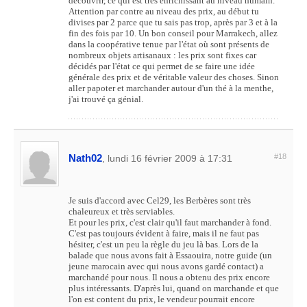
découvrir, ce qui est très enrichissant au niveau humain.
Attention par contre au niveau des prix, au début tu
divises par 2 parce que tu sais pas trop, après par 3 et à la
fin des fois par 10. Un bon conseil pour Marrakech, allez
dans la coopérative tenue par l'état où sont présents de
nombreux objets artisanaux : les prix sont fixes car
décidés par l'état ce qui permet de se faire une idée
générale des prix et de véritable valeur des choses. Sinon
aller papoter et marchander autour d'un thé à la menthe,
j'ai trouvé ça génial.
Nath02
#18
, lundi 16 février 2009 à 17:31
Je suis d'accord avec Cel29, les Berbères sont très
chaleureux et très serviables.
Et pour les prix, c'est clair qu'il faut marchander à fond.
C'est pas toujours évident à faire, mais il ne faut pas
hésiter, c'est un peu la règle du jeu là bas. Lors de la
balade que nous avons fait à Essaouira, notre guide (un
jeune marocain avec qui nous avons gardé contact) a
marchandé pour nous. Il nous a obtenu des prix encore
plus intéressants. D'après lui, quand on marchande et que
l'on est content du prix, le vendeur pourrait encore