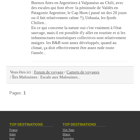
Buenos Aires en Argentines à Valparaiso au Chili, avec
des escales qui font rêver la péninsule de Valdés en
Patagonie Argentine, le Cap Horn ( passé un des 20 jours
ou il fait relativement calme !!), Ushuaia, les fjords
Chilien...
En ce qui concerne la nature oui c'est vraiment à l'état
sauvage, mais il est possible d'y aller en touriste et si les
infrastructures touristiques collectives sont relativement
maigres les B&B sont assez développés; quand au
climat, ça doit effectivement être assez rude toute
l'année...
Vous êtes ici :
Forum de voyage
/
Carnets de voyages
/ Îles Malouines : Escale aux Malouines...
Pages:
1
TOP DESTINATIONS
TOP DESTINATIONS
France
Viet Nam
Italie
Maroc
Inde
Australie