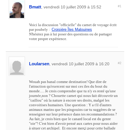
Bmatt
#1
, vendredi 10 juillet 2009 à 15:52
Voici la discussion "officielle" du carnet de voyage écrit
par poubely :
Croisière Îles Malouines
N'hésitez pas à lui poser des questions ou de partager
votre propre expérience.
Loularsen
#2
, vendredi 10 juillet 2009 à 16:20
Wouah pas banal comme destination! Que dire de
l'attraction qu'exercent sur moi ces iles du bout du
monde..... Je crois comprendre que tu n'y es resté qu'une
journée,non ? Chouette carnet qui nous fait découvrir un
"caillou" où la nature à encore ses droits, malgré les
convoitises humaines. Une question : Y a t'il d'autres
animaux marins que les pingouins car tu suggères de se
renseigner sur leur présence dans tes recommandations ?
Au fait, je crois bien que le canard local est du genre
"oie"! C'est bien d'avoir pensé aux cartes pour nous aider
à situer cet archipel. Et encore merçi pour cette ballade