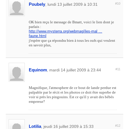
Poubely
#10
, lundi 13 juillet 2009 à 10:31
OK bien reçu le message de Bmatt, voici le lien dont je
parlais :
http://www.mysterra.org/webmag/iles-mal …
faune.html
j'espère que ça répondra bien à tous les oufs qui veulent
en savoir plus,
Equinom
#11
, mardi 14 juillet 2009 à 23:44
Magnifique, l'atmosphere de ce bout de lande perdue est
palpable par le récit et les photos ce doit être superbe de
voir si près les pingouins. Est ce qu'il y avait des bébés
empereur?
Lotilia
#12
, jeudi 16 juillet 2009 à 15:33