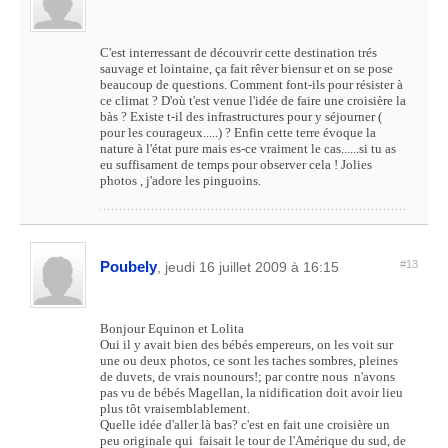
C'est interressant de découvrir cette destination trés
sauvage et lointaine, ça fait rêver biensur et on se pose
beaucoup de questions. Comment font-ils pour résister à
ce climat ? D'où t'est venue l'idée de faire une croisière la
bàs ? Existe t-il des infrastructures pour y séjourner (
pour les courageux.....) ? Enfin cette terre évoque la
nature à l'état pure mais es-ce vraiment le cas......si tu as
eu suffisament de temps pour observer cela ! Jolies
photos , j'adore les pinguoins.
Poubely
#13
, jeudi 16 juillet 2009 à 16:15
Bonjour Equinon et Lolita
Oui il y avait bien des bébés empereurs, on les voit sur
une ou deux photos, ce sont les taches sombres, pleines
de duvets, de vrais nounours!; par contre nous n'avons
pas vu de bébés Magellan, la nidification doit avoir lieu
plus tôt vraisemblablement.
Quelle idée d'aller là bas? c'est en fait une croisière un
peu originale qui faisait le tour de l'Amérique du sud, de