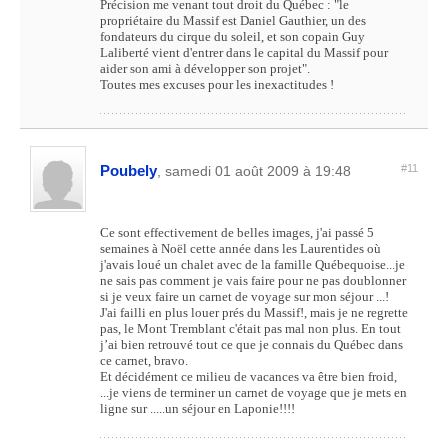
Précision me venant tout droit du Québec : "le
propriétaire du Massif est Daniel Gauthier, un des
fondateurs du cirque du soleil, et son copain Guy
Laliberté vient d'entrer dans le capital du Massif pour
aider son ami à développer son projet".
Toutes mes excuses pour les inexactitudes !
Poubely
#11
, samedi 01 août 2009 à 19:48
Ce sont effectivement de belles images, j'ai passé 5
semaines à Noël cette année dans les Laurentides où
j'avais loué un chalet avec de la famille Québequoise...je
ne sais pas comment je vais faire pour ne pas doublonner
si je veux faire un carnet de voyage sur mon séjour ...!
J'ai failli en plus louer prés du Massif!, mais je ne regrette
pas, le Mont Tremblant c'était pas mal non plus. En tout
j’ai bien retrouvé tout ce que je connais du Québec dans
ce carnet, bravo.
Et décidément ce milieu de vacances va être bien froid,
...je viens de terminer un carnet de voyage que je mets en
ligne sur .....un séjour en Laponie!!!!