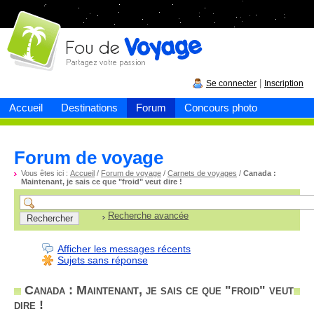
Fou de
voyage
|
Se connecter
Inscription
Accueil
Destinations
Forum
Concours photo
Forum de voyage
Vous êtes ici :
Accueil
/
Forum de voyage
/
Carnets de voyages
/
Canada :
Maintenant, je sais ce que "froid" veut dire !
Recherche avancée
Afficher les messages récents
Sujets sans réponse
Canada : Maintenant, je sais ce que "froid" veut
dire !