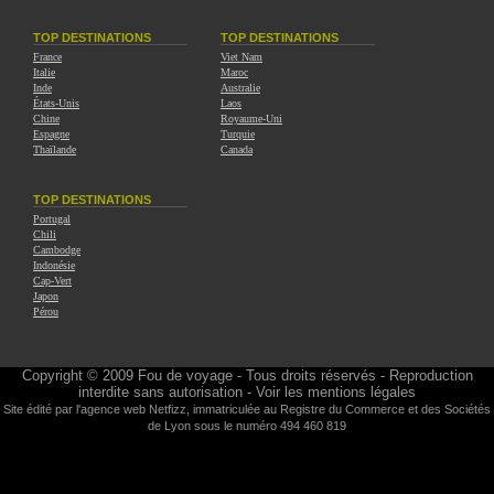
TOP DESTINATIONS
TOP DESTINATIONS
France
Viet Nam
Italie
Maroc
Inde
Australie
États-Unis
Laos
Chine
Royaume-Uni
Espagne
Turquie
Thaïlande
Canada
TOP DESTINATIONS
Portugal
Chili
Cambodge
Indonésie
Cap-Vert
Japon
Pérou
Copyright © 2009
Fou de voyage
- Tous droits réservés - Reproduction
interdite sans autorisation -
Voir les mentions légales
Site édité par l'agence web
Netfizz
, immatriculée au Registre du Commerce et des Sociétés
de Lyon sous le numéro 494 460 819