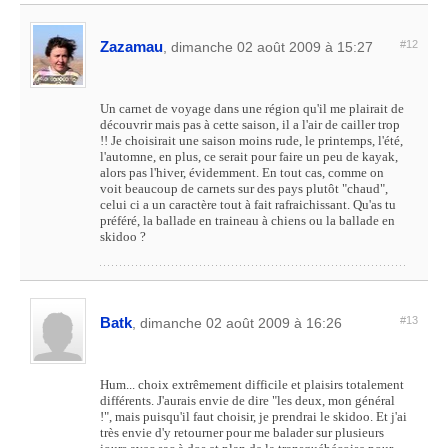
Zazamau
#12
, dimanche 02 août 2009 à 15:27
Un carnet de voyage dans une région qu'il me plairait de
découvrir mais pas à cette saison, il a l'air de cailler trop
!! Je choisirait une saison moins rude, le printemps, l'été,
l'automne, en plus, ce serait pour faire un peu de kayak,
alors pas l'hiver, évidemment. En tout cas, comme on
voit beaucoup de carnets sur des pays plutôt "chaud",
celui ci a un caractère tout à fait rafraichissant. Qu'as tu
préféré, la ballade en traineau à chiens ou la ballade en
skidoo ?
Batk
#13
, dimanche 02 août 2009 à 16:26
Hum... choix extrêmement difficile et plaisirs totalement
différents. J'aurais envie de dire "les deux, mon général
!", mais puisqu'il faut choisir, je prendrai le skidoo. Et j'ai
très envie d'y retourner pour me balader sur plusieurs