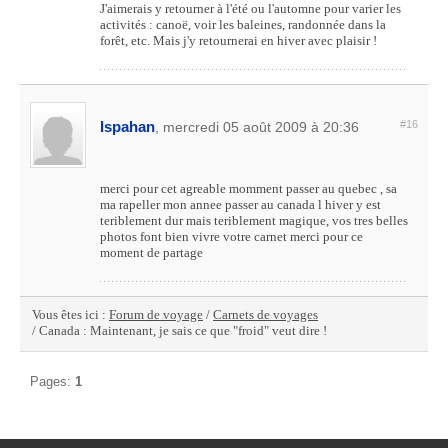
J'aimerais y retourner à l'été ou l'automne pour varier les
activités : canoë, voir les baleines, randonnée dans la
forêt, etc. Mais j'y retournerai en hiver avec plaisir !
Ispahan
#16
, mercredi 05 août 2009 à 20:36
merci pour cet agreable momment passer au quebec , sa
ma rapeller mon annee passer au canada l hiver y est
teriblement dur mais teriblement magique, vos tres belles
photos font bien vivre votre carnet merci pour ce
moment de partage
Vous êtes ici :
Forum de voyage
/
Carnets de voyages
/ Canada : Maintenant, je sais ce que "froid" veut dire !
Pages:
1