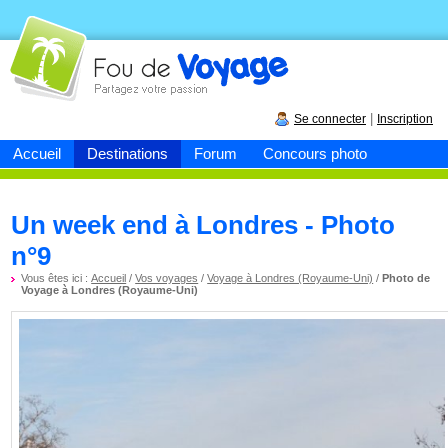
Fou de
voyage
|
Se connecter
Inscription
Accueil
Destinations
Forum
Concours photo
Un week end à Londres - Photo
n°9
Vous êtes ici :
Accueil
/
Vos voyages
/
Voyage à Londres (Royaume-Uni)
/
Photo de
Voyage à Londres (Royaume-Uni)