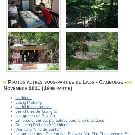
Photos autres sous-parties de Laos - Cambodge -
Novembre 2011 (1ère partie)
Le départ
Luang Prabang
Le defilé des moines
Les chutes de Kuang Si
Les grottes de Pak Ou
En route et surtout par bateau vers le nord du Laos
De Luang Prabang à Vientiane
Vientiane ''Ville du Santal''
Le sud du Laos : Plateau des Boloven, Vat Phu Champassak, Si