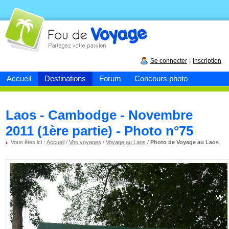
Fou de
voyage
|
Se connecter
Inscription
Accueil
Destinations
Forum
Concours photo
Laos - Cambodge - Novembre
2011 (1ère partie) - Photo n°75
Vous êtes ici :
Accueil
/
Vos voyages
/
Voyage au Laos
/
Photo de Voyage au Laos