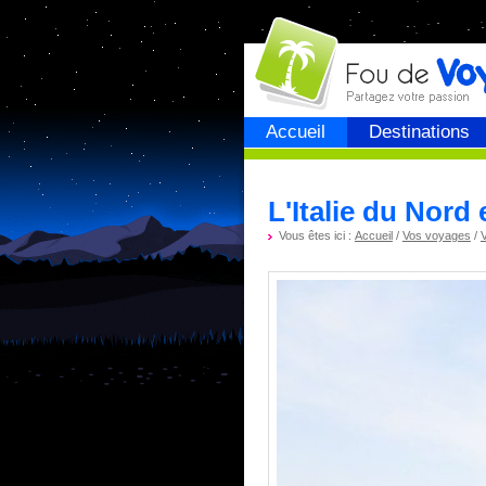
Fou de
voyage
Accueil
Destinations
L'Italie du Nord
Vous êtes ici :
Accueil
/
Vos voyages
/
V