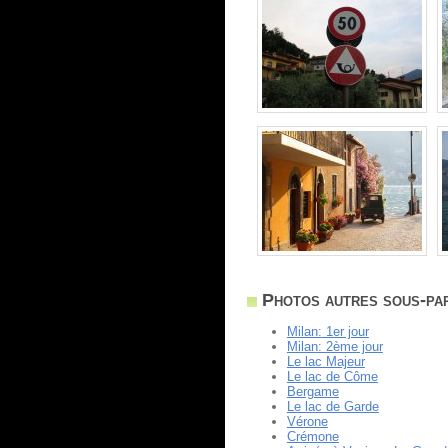
Photos autres sous-par
Milan: 1er jour
Milan: 2ème jour
Le lac Majeur
Le lac de Côme
Bergame
Le lac de Garde
Vérone
Crémone