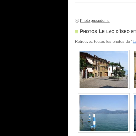
Photo précédente
Photos Le lac d'Iseo e
Retrouvez toutes les photos de "
L