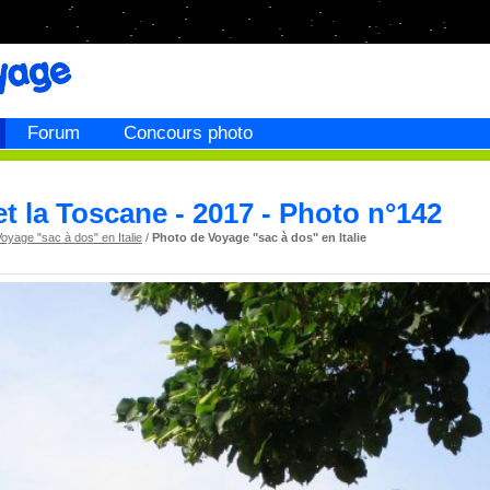
Forum
Concours photo
 et la Toscane - 2017 - Photo n°142
oyage "sac à dos" en Italie
/
Photo de Voyage "sac à dos" en Italie