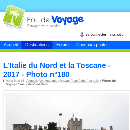
Fou de
voyage
|
Se connecter
Inscription
Accueil
Destinations
Forum
Concours photo
L'Italie du Nord et la Toscane -
2017 - Photo n°180
Vous êtes ici :
Accueil
/
Vos voyages
/
Voyage "sac à dos" en Italie
/
Photo de
Voyage "sac à dos" en Italie