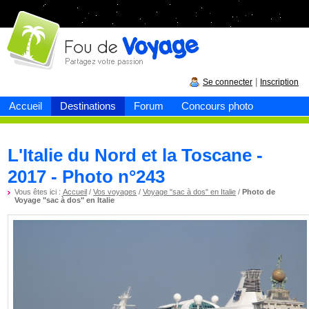
Fou de
voyage
|
Se connecter
Inscription
Accueil
Destinations
Forum
Concours photo
L'Italie du Nord et la Toscane -
2017 - Photo n°243
Vous êtes ici :
Accueil
/
Vos voyages
/
Voyage "sac à dos" en Italie
/
Photo de
Voyage "sac à dos" en Italie