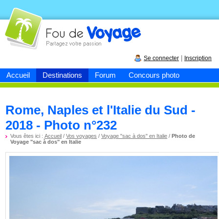
Fou de
voyage
|
Se connecter
Inscription
Accueil
Destinations
Forum
Concours photo
Rome, Naples et l'Italie du Sud -
2018 - Photo n°232
Vous êtes ici :
Accueil
/
Vos voyages
/
Voyage "sac à dos" en Italie
/
Photo de
Voyage "sac à dos" en Italie