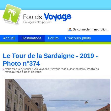
Fou de
voyage
|
Se connecter
Inscription
Accueil
Destinations
Forum
Concours photo
Le Tour de la Sardaigne - 2019 -
Photo n°374
Vous êtes ici :
Accueil
/
Vos voyages
/
Voyage "sac à dos" en Italie
/
Photo de
Voyage "sac à dos" en Italie