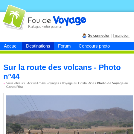
Fou de
voyage
|
Se connecter
Inscription
Accueil
Destinations
Forum
Concours photo
Sur la route des volcans - Photo
n°44
Vous êtes ici :
Accueil
/
Vos voyages
/
Voyage au Costa Rica
/
Photo de Voyage au
Costa Rica