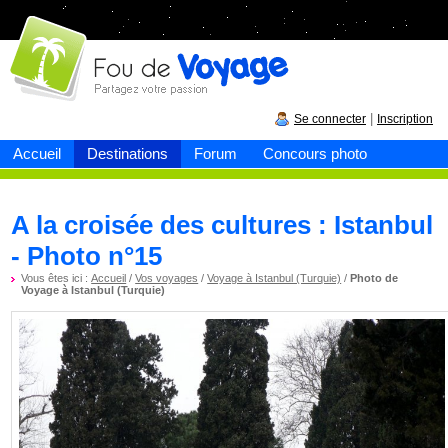
Fou de
voyage
|
Se connecter
Inscription
Accueil
Destinations
Forum
Concours photo
A la croisée des cultures : Istanbul
- Photo n°15
Vous êtes ici :
Accueil
/
Vos voyages
/
Voyage à Istanbul (Turquie)
/
Photo de
Voyage à Istanbul (Turquie)