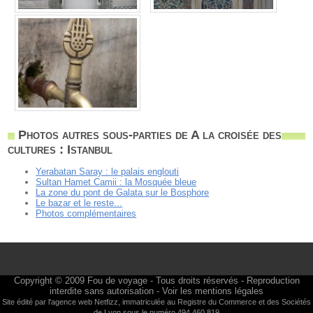
Photos autres sous-parties de A la croisée des
cultures : Istanbul
Yerabatan Saray : le palais englouti
Sultan Hamet Camii : la Mosquée bleue
La zone du pont de Galata sur le Bosphore
Le bazar et le reste...
Photos complémentaires
Copyright © 2009
Fou de voyage
- Tous droits réservés - Reproduction
interdite sans autorisation -
Voir les mentions légales
Site édité par l'agence web
Netfizz
, immatriculée au Registre du Commerce et des Sociétés
de Lyon sous le numéro 494 460 819