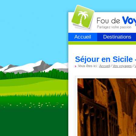
Fou de
voyage
Accueil
Destinations
Séjour en Sicile
Vous êtes ici :
Accueil
/
Vos voyages
/
V