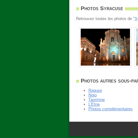
Photos Syracuse
Retrouvez toutes les photos de "
S
Photos autres sous-par
Raguse
Noto
Taormine
L'Etna
Photos complémentaires