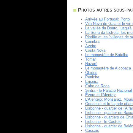
Photos autres sous-pa
Arrivée au Portugal: Porto
Vila Nova de Gaia et le vin 
La vallée du Douro, jusqu'à
La Serra da Estrela, les m
Piodão et les "villages de s
Coimbra
Aveiro
Costa Nova
Le monastère de Batalha
Tomar
Nazaré
Le monastère de Alcobaça
Óbidos
Peniche
Ericeira
Cabo da Roca
Sintra - le Palacio Nacional
Évora et l'Alentejo
L'Alentejo: Monsaraz, Mourã
Odeceixe et la façade atlan
Lisbonne - quartier de l'Alf
Lisbonne - quartier de Baix
Lisbonne - quartiers de Chia
Lisbonne - le Castelo
Lisbonne - quartier de Belé
Cascais