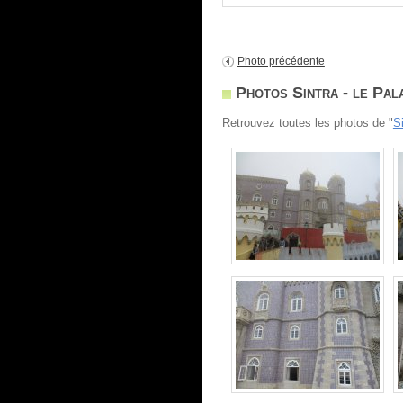
Photo précédente
Photos Sintra - le Pal
Retrouvez toutes les photos de "
S