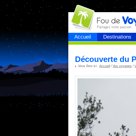
Fou de
voyage
Accueil
Destinations
Découverte du P
Vous êtes ici :
Accueil
/
Vos voyages
/
V