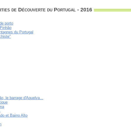
rties de Découverte du Portugal - 2016
de porto
 Pinhão
ontagnes du Portugal
chiste"
o, le barrage d'Aquelva...
tique
ama
a
do et Bairro Alto
m