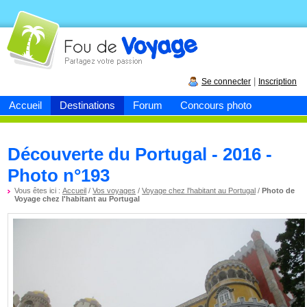
Fou de
voyage
|
Se connecter
Inscription
Accueil
Destinations
Forum
Concours photo
Découverte du Portugal - 2016 -
Photo n°193
Vous êtes ici :
Accueil
/
Vos voyages
/
Voyage chez l'habitant au Portugal
/
Photo de
Voyage chez l'habitant au Portugal