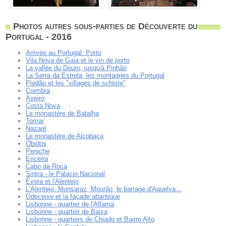
Photos autres sous-parties de Découverte du
Portugal - 2016
Arrivée au Portugal: Porto
Vila Nova de Gaia et le vin de porto
La vallée du Douro, jusqu'à Pinhão
La Serra da Estrela, les montagnes du Portugal
Piodão et les "villages de schiste"
Coimbra
Aveiro
Costa Nova
Le monastère de Batalha
Tomar
Nazaré
Le monastère de Alcobaça
Óbidos
Peniche
Ericeira
Cabo da Roca
Sintra - le Palacio Nacional
Évora et l'Alentejo
L'Alentejo: Monsaraz, Mourão, le barrage d'Aquelva...
Odeceixe et la façade atlantique
Lisbonne - quartier de l'Alfama
Lisbonne - quartier de Baixa
Lisbonne - quartiers de Chiado et Bairro Alto