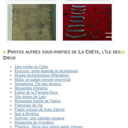
Photos autres sous-parties de La Crète, l'île des
Dieux
1ère soirée en Crète
Knossos, entre légende et archéologie
Musée archéologique d'Héraklion
Malia, un palais minoen provincial
Spinalonga, l'île des lépreux
Monastère d'Arietou
Eglise de la Panagia Kera
Site dorien de Lato
Monastère fortifié de Toplou
Palmeraie de Vaï
Palais minoen de Kato Zakros
Nuit à Myrthos
Gortyne, une capitale romaine
Monastère de Vrondissi
Phaistos, 2ème plus grand palais minoen