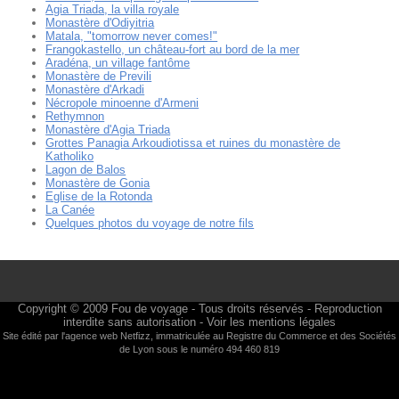
Agia Triada, la villa royale
Monastère d'Odiyitria
Matala, "tomorrow never comes!"
Frangokastello, un château-fort au bord de la mer
Aradéna, un village fantôme
Monastère de Previli
Monastère d'Arkadi
Nécropole minoenne d'Armeni
Rethymnon
Monastère d'Agia Triada
Grottes Panagia Arkoudiotissa et ruines du monastère de
Katholiko
Lagon de Balos
Monastère de Gonia
Eglise de la Rotonda
La Canée
Quelques photos du voyage de notre fils
Copyright © 2009
Fou de voyage
- Tous droits réservés - Reproduction
interdite sans autorisation -
Voir les mentions légales
Site édité par l'agence web
Netfizz
, immatriculée au Registre du Commerce et des Sociétés
de Lyon sous le numéro 494 460 819