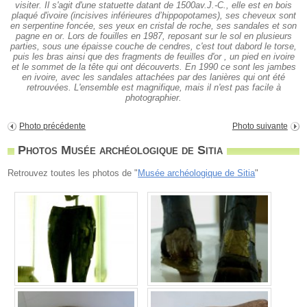
visiter. Il s'agit d'une statuette datant de 1500av.J.-C., elle est en bois
plaqué d'ivoire (incisives inférieures d’hippopotames), ses cheveux sont
en serpentine foncée, ses yeux en cristal de roche, ses sandales et son
pagne en or. Lors de fouilles en 1987, reposant sur le sol en plusieurs
parties, sous une épaisse couche de cendres, c'est tout dabord le torse,
puis les bras ainsi que des fragments de feuilles d'or , un pied en ivoire
et le sommet de la tête qui ont découverts. En 1990 ce sont les jambes
en ivoire, avec les sandales attachées par des lanières qui ont été
retrouvées. L'ensemble est magnifique, mais il n'est pas facile à
photographier.
Photo précédente
Photo suivante
Photos Musée archéologique de Sitia
Retrouvez toutes les photos de "
Musée archéologique de Sitia
"