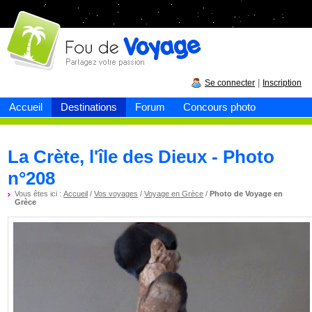
Fou de
voyage
|
Se connecter
Inscription
Accueil
Destinations
Forum
Concours photo
La Crète, l'île des Dieux - Photo
n°208
Vous êtes ici :
Accueil
/
Vos voyages
/
Voyage en Grèce
/
Photo de Voyage en
Grèce