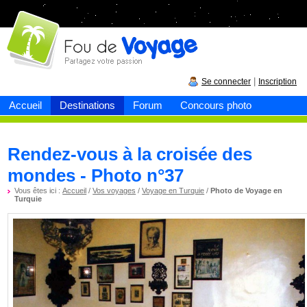
Fou de
voyage
|
Se connecter
Inscription
Accueil
Destinations
Forum
Concours photo
Rendez-vous à la croisée des
mondes - Photo n°37
Vous êtes ici :
Accueil
/
Vos voyages
/
Voyage en Turquie
/
Photo de Voyage en
Turquie