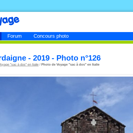
Forum
Concours photo
rdaigne - 2019 - Photo n°126
oyage "sac à dos" en Italie
/
Photo de Voyage "sac à dos" en Italie