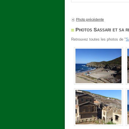
Photo précédente
Photos Sassari et sa r
Retrouvez toutes les photos de "
S