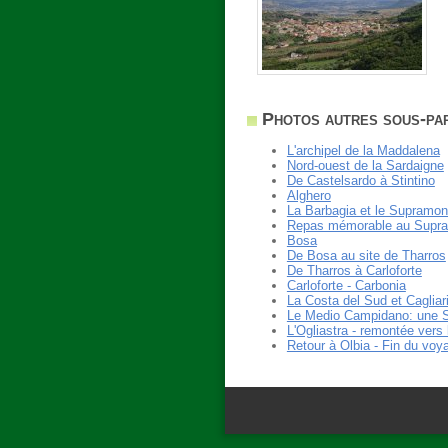
Photos autres sous-par
L'archipel de la Maddalena
Nord-ouest de la Sardaigne
De Castelsardo à Stintino
Alghero
La Barbagia et le Supramon
Repas mémorable au Supra
Bosa
De Bosa au site de Tharros
De Tharros à Carloforte
Carloforte - Carbonia
La Costa del Sud et Cagliar
Le Medio Campidano: une 
L'Ogliastra - remontée vers
Retour à Olbia - Fin du voy