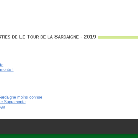
ties de Le Tour de la Sardaigne - 2019
te
monte !
i
Sardaigne moins connue
 le Supramonte
age