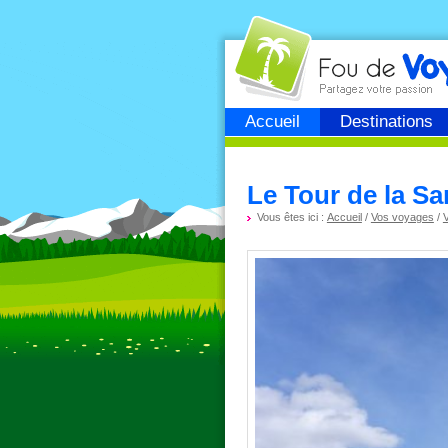
Fou de
voyage
Accueil
Destinations
Le Tour de la Sa
Vous êtes ici :
Accueil
/
Vos voyages
/
V