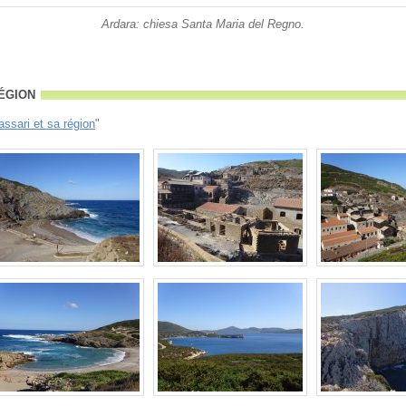
Ardara: chiesa Santa Maria del Regno.
égion
assari et sa région
"