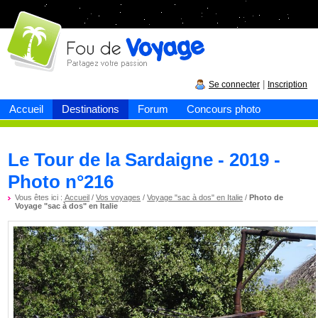
Fou de
voyage
|
Se connecter
Inscription
Accueil
Destinations
Forum
Concours photo
Le Tour de la Sardaigne - 2019 -
Photo n°216
Vous êtes ici :
Accueil
/
Vos voyages
/
Voyage "sac à dos" en Italie
/
Photo de
Voyage "sac à dos" en Italie