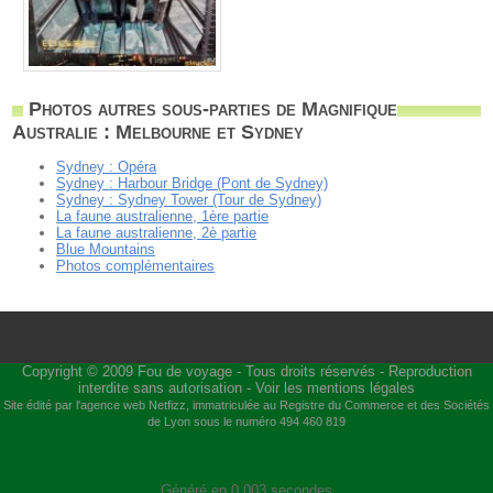
Photos autres sous-parties de Magnifique
Australie : Melbourne et Sydney
Sydney : Opéra
Sydney : Harbour Bridge (Pont de Sydney)
Sydney : Sydney Tower (Tour de Sydney)
La faune australienne, 1ère partie
La faune australienne, 2è partie
Blue Mountains
Photos complémentaires
Copyright © 2009
Fou de voyage
- Tous droits réservés - Reproduction
interdite sans autorisation -
Voir les mentions légales
Site édité par l'agence web
Netfizz
, immatriculée au Registre du Commerce et des Sociétés
de Lyon sous le numéro 494 460 819
Généré en 0,003 secondes