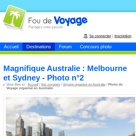
Fou de
voyage
|
Se connecter
Inscription
Accueil
Destinations
Forum
Concours photo
Magnifique Australie : Melbourne
et Sydney - Photo n°2
Vous êtes ici :
Accueil
/
Vos voyages
/
Voyage organisé en Australie
/
Photo de
Voyage organisé en Australie