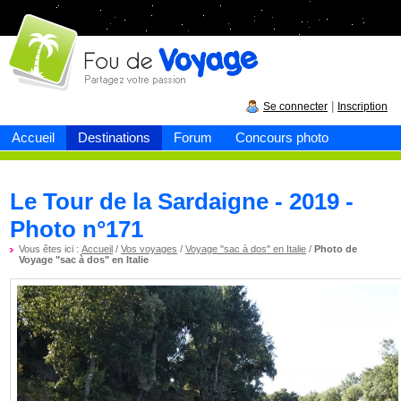
Fou de
voyage
|
Se connecter
Inscription
Accueil
Destinations
Forum
Concours photo
Le Tour de la Sardaigne - 2019 -
Photo n°171
Vous êtes ici :
Accueil
/
Vos voyages
/
Voyage "sac à dos" en Italie
/
Photo de
Voyage "sac à dos" en Italie