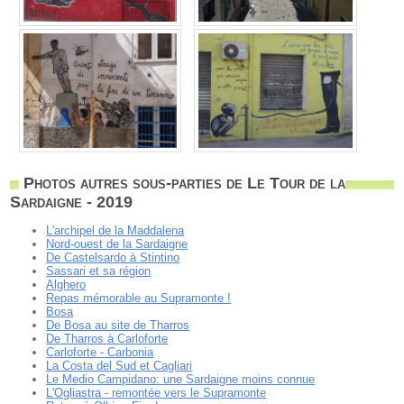
Photos autres sous-parties de Le Tour de la
Sardaigne - 2019
L'archipel de la Maddalena
Nord-ouest de la Sardaigne
De Castelsardo à Stintino
Sassari et sa région
Alghero
Repas mémorable au Supramonte !
Bosa
De Bosa au site de Tharros
De Tharros à Carloforte
Carloforte - Carbonia
La Costa del Sud et Cagliari
Le Medio Campidano: une Sardaigne moins connue
L'Ogliastra - remontée vers le Supramonte