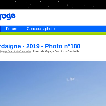
Forum
Concours photo
rdaigne - 2019 - Photo n°180
oyage "sac à dos" en Italie
/
Photo de Voyage "sac à dos" en Italie