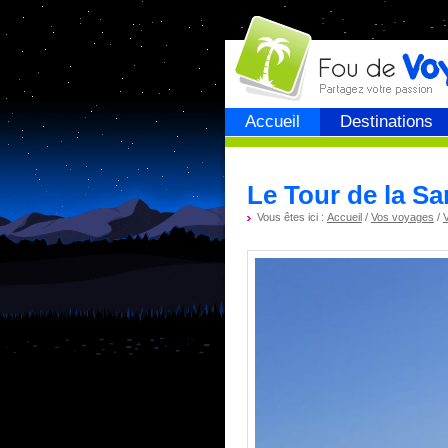
Fou de
voyage
Accueil
Destinations
Le Tour de la Sa
Vous êtes ici :
Accueil
/
Vos voyages
/
V